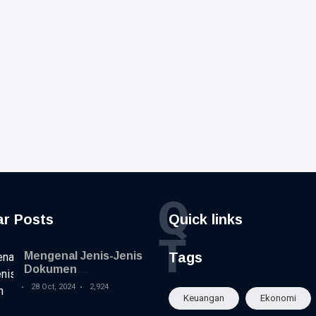
Q
ar Posts
Quick links
T
Mengenal Jenis-Jenis
Tags
Dokumen
Kepabeanan dan
28 Oct, 2024
2,924
Fungsinya
Keuangan
Ekonomi