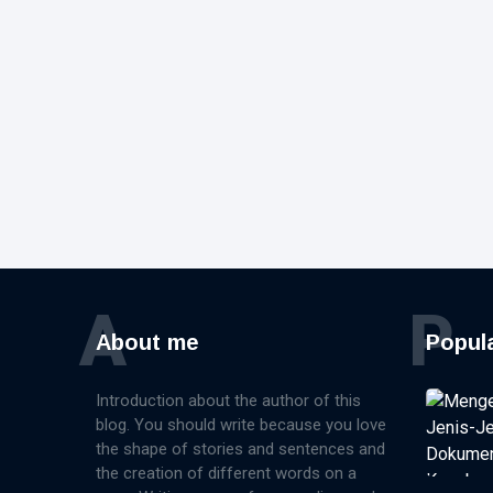
A
P
About me
Popul
Introduction about the author of this
blog. You should write because you love
the shape of stories and sentences and
the creation of different words on a