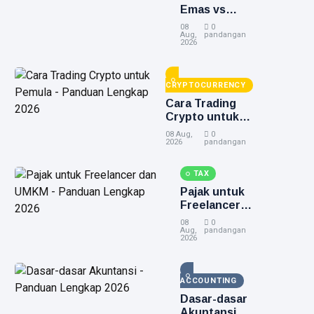
Emas vs
Investasi
08
0
Lain -
Aug,
pandangan
2026
Panduan
Lengkap
2026
CRYPTOCURRENCY
Cara Trading
Crypto untuk
Pemula -
08 Aug,
0
Panduan
2026
pandangan
Lengkap 2026
TAX
Pajak untuk
Freelancer
dan UMKM -
08
0
Panduan
Aug,
pandangan
2026
Lengkap
2026
ACCOUNTING
Dasar-dasar
Akuntansi -