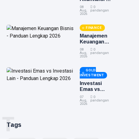
Panduan
08
0
Lengkap
Aug,
pandangan
2026
2026
FINANCE
Manajemen
Keuangan
Bisnis -
08
0
Panduan
Aug,
pandangan
2026
Lengkap
2026
GOLD
INVESTMENT
Investasi
Emas vs
Investasi
07
0
Lain -
Aug,
pandangan
2026
Panduan
Lengkap
T
2026
Tags