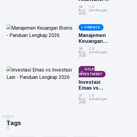
Panduan
08
0
Lengkap
Aug,
pandangan
2026
2026
FINANCE
Manajemen
Keuangan
Bisnis -
08
0
Panduan
Aug,
pandangan
2026
Lengkap
2026
GOLD
INVESTMENT
Investasi
Emas vs
Investasi
07
0
Lain -
Aug,
pandangan
2026
Panduan
Lengkap
T
2026
Tags