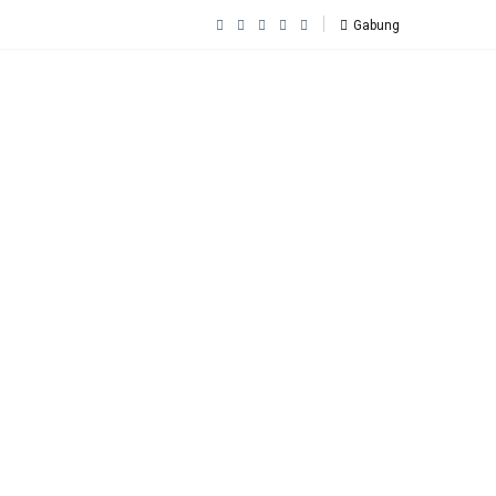
Gabung