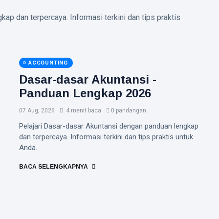
ap dan terpercaya. Informasi terkini dan tips praktis
ACCOUNTING
Dasar-dasar Akuntansi -
Panduan Lengkap 2026
07 Aug, 2026
4 menit baca
0 pandangan
Pelajari Dasar-dasar Akuntansi dengan panduan lengkap
dan terpercaya. Informasi terkini dan tips praktis untuk
Anda.
BACA SELENGKAPNYA