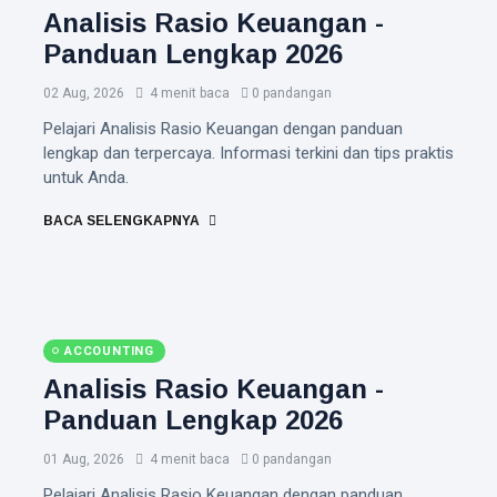
Analisis Rasio Keuangan -
Panduan Lengkap 2026
02 Aug, 2026
4 menit baca
0 pandangan
Pelajari Analisis Rasio Keuangan dengan panduan
lengkap dan terpercaya. Informasi terkini dan tips praktis
untuk Anda.
BACA SELENGKAPNYA
ACCOUNTING
Analisis Rasio Keuangan -
Panduan Lengkap 2026
01 Aug, 2026
4 menit baca
0 pandangan
Pelajari Analisis Rasio Keuangan dengan panduan