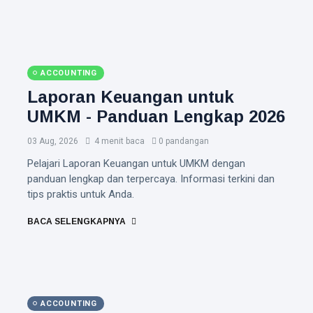
ACCOUNTING
Laporan Keuangan untuk
UMKM - Panduan Lengkap 2026
03 Aug, 2026
4 menit baca
0 pandangan
Pelajari Laporan Keuangan untuk UMKM dengan
panduan lengkap dan terpercaya. Informasi terkini dan
tips praktis untuk Anda.
BACA SELENGKAPNYA
ACCOUNTING