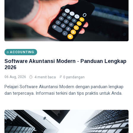
ACCOUNTING
Software Akuntansi Modern - Panduan Lengkap
2026
06 Aug, 2026
4 menit baca
0 pandangan
Pelajari Software Akuntansi Modern dengan panduan lengkap
dan terpercaya. Informasi terkini dan tips praktis untuk Anda.