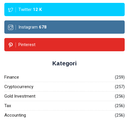
Twitter
12
K
Instagram
678
Pinterest
Kategori
Finance
(259)
Cryptocurrency
(257)
Gold Investment
(256)
Tax
(256)
Accounting
(256)