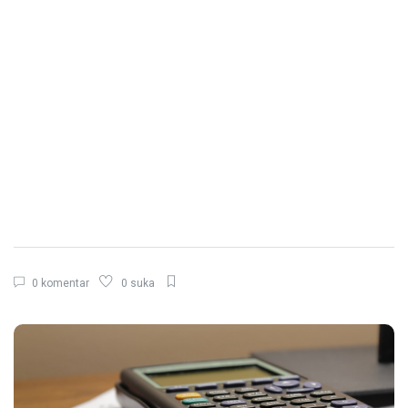
Gold Investment
(256)
Tax
(256)
Accounting
(256)
L
Lastest Post
GOLD
INVESTMENT
Investasi
Emas vs
0 komentar
0 suka
Investasi
07
0
Lain -
Aug,
pandangan
2026
Panduan
Lengkap
2026
CRYPTOCURRENCY
Mengenal