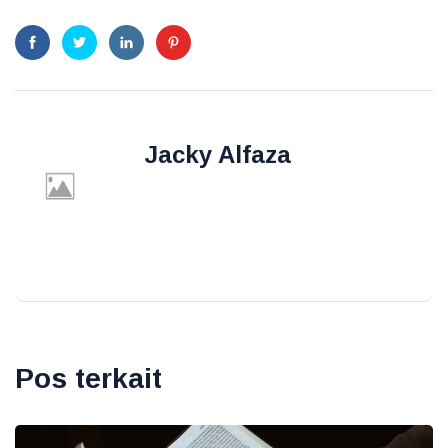
Jacky Alfaza
Pos terkait