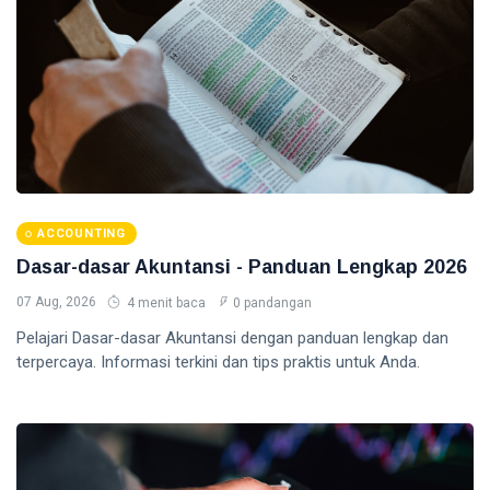
ACCOUNTING
Dasar-dasar Akuntansi - Panduan Lengkap 2026
07 Aug, 2026
4 menit baca
0 pandangan
Pelajari Dasar-dasar Akuntansi dengan panduan lengkap dan
terpercaya. Informasi terkini dan tips praktis untuk Anda.