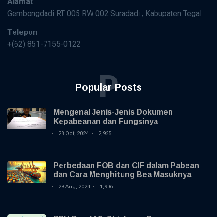
Alamat
Gembongdadi RT 005 RW 002 Suradadi , Kabupaten Tegal
Telepon
+(62) 851-7155-0122
P
Popular Posts
Mengenal Jenis-Jenis Dokumen
Kepabeanan dan Fungsinya
28 Oct, 2024
2,925
Perbedaan FOB dan CIF dalam Pabean
dan Cara Menghitung Bea Masuknya
29 Aug, 2024
1,906