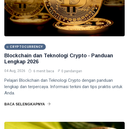
CRYPTOCURRENCY
Blockchain dan Teknologi Crypto - Panduan
Lengkap 2026
04 Aug, 2026
6 menit baca
0 pandangan
Pelajari Blockchain dan Teknologi Crypto dengan panduan
lengkap dan terpercaya. Informasi terkini dan tips praktis untuk
Anda.
BACA SELENGKAPNYA