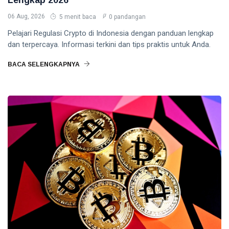
Lengkap 2026
06 Aug, 2026
5 menit baca
0 pandangan
Pelajari Regulasi Crypto di Indonesia dengan panduan lengkap
dan terpercaya. Informasi terkini dan tips praktis untuk Anda.
BACA SELENGKAPNYA