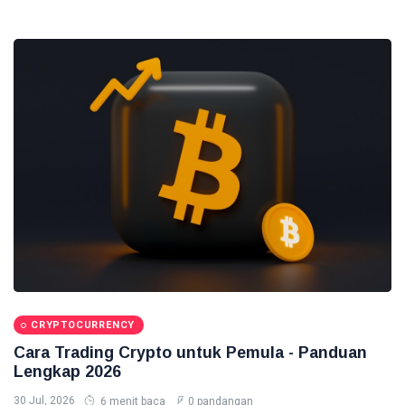
CRYPTOCURRENCY
Cara Trading Crypto untuk Pemula - Panduan
Lengkap 2026
30 Jul, 2026
6 menit baca
0 pandangan