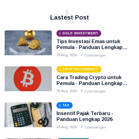
L
Lastest Post
GOLD INVESTMENT
Tips Investasi Emas untuk
Pemula - Panduan Lengkap
2026
09 Aug, 2026
0 pandangan
CRYPTOCURRENCY
Cara Trading Crypto untuk
Pemula - Panduan Lengkap
2026
09 Aug, 2026
0 pandangan
TAX
Insentif Pajak Terbaru -
Panduan Lengkap 2026
09 Aug, 2026
0 pandangan