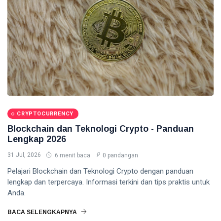
CRYPTOCURRENCY
Blockchain dan Teknologi Crypto - Panduan
Lengkap 2026
31 Jul, 2026
6 menit baca
0 pandangan
Pelajari Blockchain dan Teknologi Crypto dengan panduan
lengkap dan terpercaya. Informasi terkini dan tips praktis untuk
Anda.
BACA SELENGKAPNYA