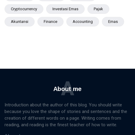
Cryptocurrency
Investasi Emas
Pajak
Akuntansi
Finance
Accounting
Emas
A
About me
Introduction about the author of this blog. You should write
because you love the shape of stories and sentences and the
creation of different words on a page. Writing comes from
reading, and reading is the finest teacher of how to write.