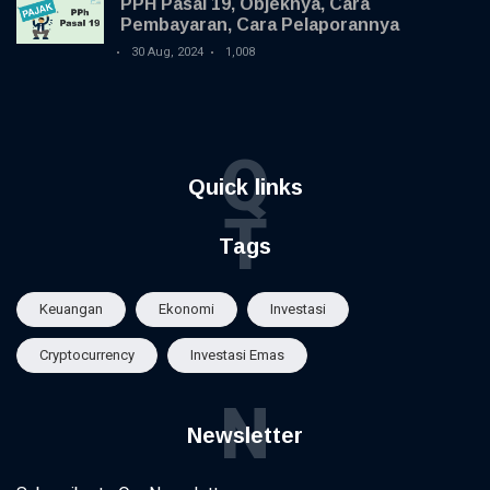
PPH Pasal 19, Objeknya, Cara
Pembayaran, Cara Pelaporannya
30 Aug, 2024
1,008
Q
Quick links
T
Tags
Keuangan
Ekonomi
Investasi
Cryptocurrency
Investasi Emas
N
Newsletter