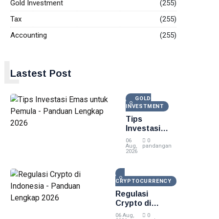
Gold Investment
(255)
Tax
(255)
Accounting
(255)
L
Lastest Post
GOLD
INVESTMENT
Tips
Investasi
Emas untuk
06
0
Pemula -
Aug,
pandangan
2026
Panduan
Lengkap
2026
CRYPTOCURRENCY
Regulasi
Crypto di
Indonesia -
06 Aug,
0