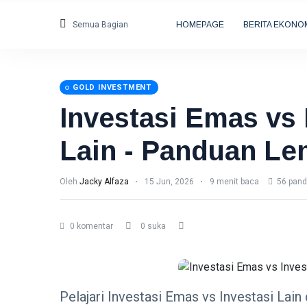
Semua Bagian
HOMEPAGE
BERITA EKONO
GOLD INVESTMENT
Investasi Emas vs 
Lain - Panduan Le
Oleh
Jacky Alfaza
15 Jun, 2026
9 menit baca
56 pan
0 komentar
0 suka
Pelajari Investasi Emas vs Investasi Lai