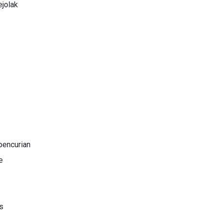
ejolak
pencurian
e
s