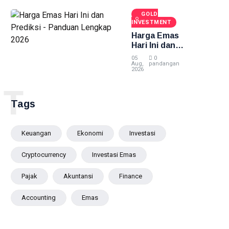
2026
GOLD
INVESTMENT
Harga Emas
Hari Ini dan
Prediksi -
05
0
Panduan
Aug,
pandangan
2026
Lengkap
2026
T
Tags
Keuangan
Ekonomi
Investasi
Cryptocurrency
Investasi Emas
Pajak
Akuntansi
Finance
Accounting
Emas