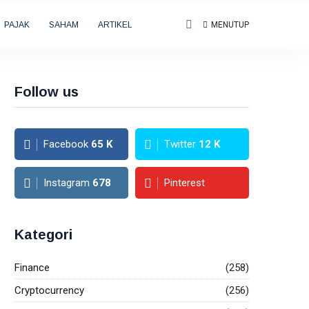
PAJAK
SAHAM
ARTIKEL
MENUTUP
Follow us
Facebook
65
K
Twitter
12
K
Instagram
678
Pinterest
Kategori
Finance
(258)
Cryptocurrency
(256)