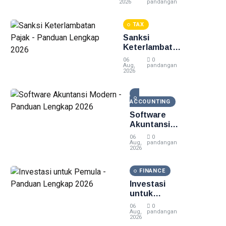
Panduan
2026
pandangan
Lengkap 2026
TAX
Sanksi
Keterlambatan
Pajak -
06
0
Panduan
Aug,
pandangan
2026
Lengkap 2026
ACCOUNTING
Software
Akuntansi
Modern -
06
0
Panduan
Aug,
pandangan
2026
Lengkap
2026
FINANCE
Investasi
untuk
Pemula -
06
0
Panduan
Aug,
pandangan
2026
Lengkap