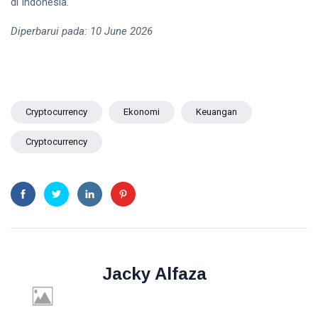
di Indonesia.
Diperbarui pada: 10 June 2026
Cryptocurrency
Ekonomi
Keuangan
Cryptocurrency
Jacky Alfaza