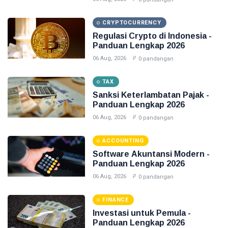
CRYPTOCURRENCY
Regulasi Crypto di Indonesia -
Panduan Lengkap 2026
06 Aug, 2026
0 pandangan
TAX
Sanksi Keterlambatan Pajak -
Panduan Lengkap 2026
06 Aug, 2026
0 pandangan
ACCOUNTING
Software Akuntansi Modern -
Panduan Lengkap 2026
06 Aug, 2026
0 pandangan
FINANCE
Investasi untuk Pemula -
Panduan Lengkap 2026