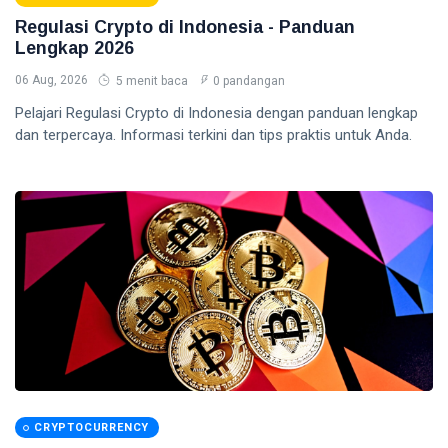
Regulasi Crypto di Indonesia - Panduan
Lengkap 2026
06 Aug, 2026
5 menit baca
0 pandangan
Pelajari Regulasi Crypto di Indonesia dengan panduan lengkap
dan terpercaya. Informasi terkini dan tips praktis untuk Anda.
CRYPTOCURRENCY