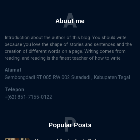
A
About me
Introduction about the author of this blog. You should write
because you love the shape of stories and sentences and the
creation of different words on a page. Writing comes from
reading, and reading is the finest teacher of how to write.
Alamat
Gembongdadi RT 005 RW 002 Suradadi , Kabupaten Tegal
Telepon
+(62) 851-7155-0122
P
Popular Posts