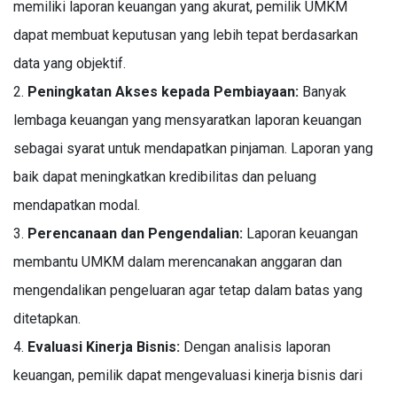
memiliki laporan keuangan yang akurat, pemilik UMKM
dapat membuat keputusan yang lebih tepat berdasarkan
data yang objektif.
Peningkatan Akses kepada Pembiayaan:
Banyak
lembaga keuangan yang mensyaratkan laporan keuangan
sebagai syarat untuk mendapatkan pinjaman. Laporan yang
baik dapat meningkatkan kredibilitas dan peluang
mendapatkan modal.
Perencanaan dan Pengendalian:
Laporan keuangan
membantu UMKM dalam merencanakan anggaran dan
mengendalikan pengeluaran agar tetap dalam batas yang
ditetapkan.
Evaluasi Kinerja Bisnis:
Dengan analisis laporan
keuangan, pemilik dapat mengevaluasi kinerja bisnis dari