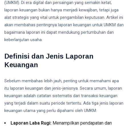
Pemula -
(UMKM). Di era digital dan persaingan yang semakin ketat,
06
0
Panduan
Aug,
pandangan
2026
laporan keuangan bukan hanya menjadi kewajiban, tetapi juga
Lengkap
2026
alat strategis yang vital untuk pengambilan keputusan. Artikel ini
GOLD
akan membahas pentingnya laporan keuangan untuk UMKM dan
INVESTMENT
bagaimana laporan ini dapat mendukung pertumbuhan dan
Harga Emas
Hari Ini dan
keberlanjutan usaha.
Prediksi -
05
0
Panduan
Aug,
pandangan
2026
Definisi dan Jenis Laporan
Lengkap
2026
Keuangan
T
Tags
Sebelum membahas lebih jauh, penting untuk memahami apa
itu laporan keuangan dan jenis-jenisnya. Secara umum, laporan
Keuangan
keuangan adalah catatan sistematis dari transaksi keuangan
Ekonomi
yang terjadi dalam suatu periode tertentu. Ada tiga jenis laporan
keuangan utama yang perlu dipahami oleh UMKM:
Investasi
Laporan Laba Rugi:
Menampilkan pendapatan dan
Cryptocurrency