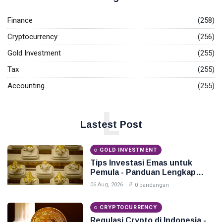
Finance
(258)
Cryptocurrency
(256)
Gold Investment
(255)
Tax
(255)
Accounting
(255)
L
Lastest Post
GOLD INVESTMENT
Tips Investasi Emas untuk
Pemula - Panduan Lengkap
2026
06 Aug, 2026
0 pandangan
CRYPTOCURRENCY
Regulasi Crypto di Indonesia -