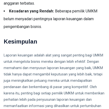
anggaran terbatas.
Kesadaran yang Rendah:
Beberapa pemilik UMKM
belum menyadari pentingnya laporan keuangan dalam
pengembangan bisnis.
Kesimpulan
Laporan keuangan adalah alat yang sangat penting bagi UMKM
untuk mengelola bisnis mereka dengan lebih efektif. Dengan
memahami dan menyusun laporan keuangan yang baik, UMKM
tidak hanya dapat mengambil keputusan yang lebih baik, tetapi
juga meningkatkan peluang mereka untuk mendapatkan
pendanaan dan berkembang di pasar yang kompetitif. Oleh
karena itu, penting bagi setiap pemilik UMKM untuk memberikan
perhatian lebih pada penyusunan laporan keuangan dan
memanfaatkan informasi yang dihasilkan untuk pertumbuhan