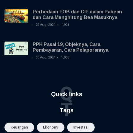
Perbedaan FOB dan CIF dalam Pabean
dan Cara Menghitung Bea Masuknya
29 Aug, 2024
1,901
PPH Pasal 19, Objeknya, Cara
Pembayaran, Cara Pelaporannya
30 Aug, 2024
1,005
Q
Quick links
T
Tags
Keuangan
Ekonomi
Investasi