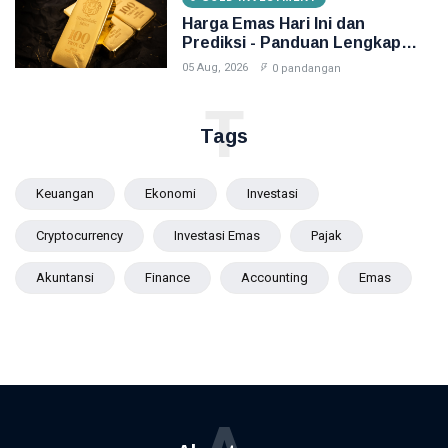
Harga Emas Hari Ini dan
Prediksi - Panduan Lengkap
2026
05 Aug, 2026
0 pandangan
T
Tags
Keuangan
Ekonomi
Investasi
Cryptocurrency
Investasi Emas
Pajak
Akuntansi
Finance
Accounting
Emas