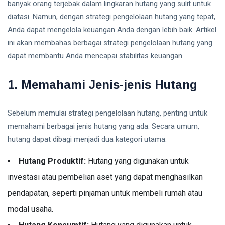
Pemula -
banyak orang terjebak dalam lingkaran hutang yang sulit untuk
06
0
Panduan
Aug,
pandangan
diatasi. Namun, dengan strategi pengelolaan hutang yang tepat,
2026
Lengkap
Anda dapat mengelola keuangan Anda dengan lebih baik. Artikel
2026
GOLD
ini akan membahas berbagai strategi pengelolaan hutang yang
INVESTMENT
dapat membantu Anda mencapai stabilitas keuangan.
Harga Emas
Hari Ini dan
Prediksi -
1. Memahami Jenis-jenis Hutang
05
0
Panduan
Aug,
pandangan
2026
Lengkap
2026
T
Sebelum memulai strategi pengelolaan hutang, penting untuk
Tags
memahami berbagai jenis hutang yang ada. Secara umum,
hutang dapat dibagi menjadi dua kategori utama:
Keuangan
Hutang Produktif:
Hutang yang digunakan untuk
investasi atau pembelian aset yang dapat menghasilkan
Ekonomi
pendapatan, seperti pinjaman untuk membeli rumah atau
Investasi
modal usaha.
Cryptocurrency