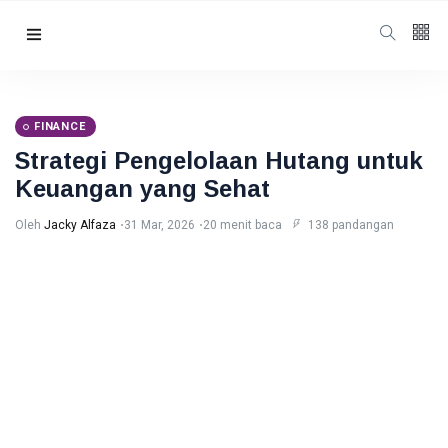
Follow us
65
K
FINANCE
Strategi Pengelolaan Hutang untuk
12
K
Keuangan yang Sehat
Oleh
Jacky Alfaza
31 Mar, 2026
20 menit baca
138 pandangan
678
Kategori
Finance
(258)
Cryptocurrency
(256)