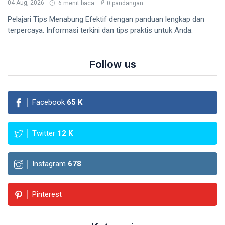
04 Aug, 2026
6 menit baca
0 pandangan
Pelajari Tips Menabung Efektif dengan panduan lengkap dan
terpercaya. Informasi terkini dan tips praktis untuk Anda.
Follow us
Facebook
65
K
Twitter
12
K
Instagram
678
Pinterest