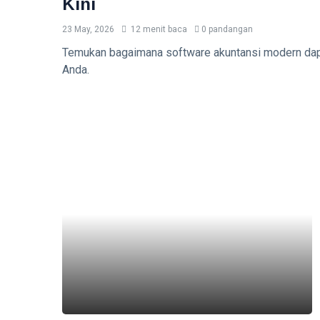
Kini
23 May, 2026
12 menit baca
0 pandangan
Temukan bagaimana software akuntansi modern dapa
Anda.