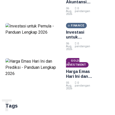
Akuntansi
Modern -
06
0
Panduan
Aug,
pandangan
2026
Lengkap
2026
FINANCE
Investasi
untuk
Pemula -
06
0
Panduan
Aug,
pandangan
2026
Lengkap
2026
GOLD
INVESTMENT
Harga Emas
Hari Ini dan
Prediksi -
05
0
Panduan
Aug,
pandangan
2026
Lengkap
2026
T
Tags