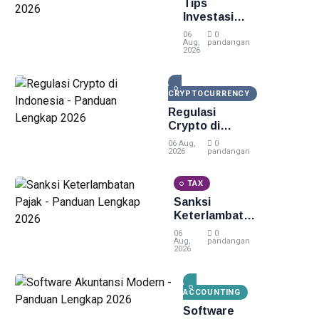
Tips
Investasi
Emas untuk
06
0
Pemula -
Aug,
pandangan
2026
Panduan
Lengkap
2026
CRYPTOCURRENCY
Regulasi
Crypto di
Indonesia -
06 Aug,
0
Panduan
2026
pandangan
Lengkap 2026
TAX
Sanksi
Keterlambatan
Pajak -
06
0
Panduan
Aug,
pandangan
2026
Lengkap 2026
ACCOUNTING
Software