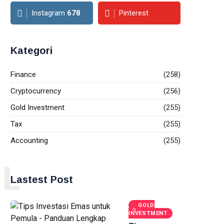
Instagram
678
Pinterest
Kategori
Finance
(258)
Cryptocurrency
(256)
Gold Investment
(255)
Tax
(255)
Accounting
(255)
L
Lastest Post
GOLD
INVESTMENT