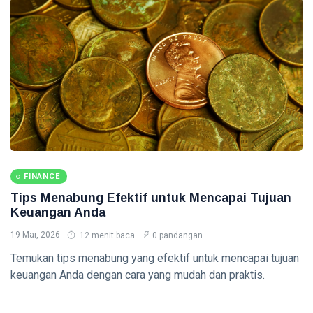
Crypto untuk
Pemula -
10 Aug,
0
Panduan
2026
pandangan
Lengkap 2026
TAX
Insentif
Pajak
Terbaru -
10
0
Panduan
Aug,
pandangan
2026
Lengkap
2026
ACCOUNTING
FINANCE
Dasar-dasar
Tips Menabung Efektif untuk Mencapai Tujuan
Akuntansi -
Keuangan Anda
Panduan
10
0
Lengkap
Aug,
pandangan
19 Mar, 2026
12 menit baca
0 pandangan
2026
2026
Temukan tips menabung yang efektif untuk mencapai tujuan
FINANCE
keuangan Anda dengan cara yang mudah dan praktis.
Manajemen
Keuangan