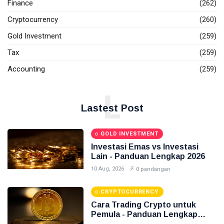
Finance
(262)
Investasi Emas
Cryptocurrency
(260)
Gold Investment
(259)
Pajak
Tax
(259)
Akuntansi
Accounting
(259)
Finance
L
Accounting
Lastest Post
Emas
GOLD INVESTMENT
Investasi Emas vs Investasi
Lain - Panduan Lengkap 2026
10 Aug, 2026
0 pandangan
CRYPTOCURRENCY
Cara Trading Crypto untuk
Pemula - Panduan Lengkap
2026