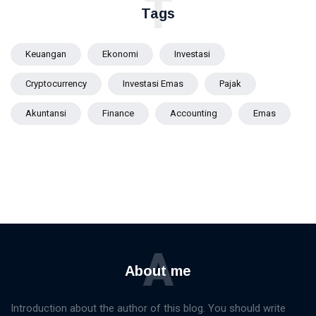
T
Tags
Keuangan
Ekonomi
Investasi
Cryptocurrency
Investasi Emas
Pajak
Akuntansi
Finance
Accounting
Emas
A
About me
Introduction about the author of this blog. You should write