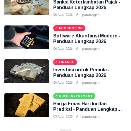
Sanksi Keterlambatan Pajak -
Panduan Lengkap 2026
06 Aug, 2026
0 pandangan
ACCOUNTING
Software Akuntansi Modern -
Panduan Lengkap 2026
06 Aug, 2026
0 pandangan
FINANCE
Investasi untuk Pemula -
Panduan Lengkap 2026
06 Aug, 2026
0 pandangan
GOLD INVESTMENT
Harga Emas Hari Ini dan
Prediksi - Panduan Lengkap
2026
05 Aug, 2026
0 pandangan