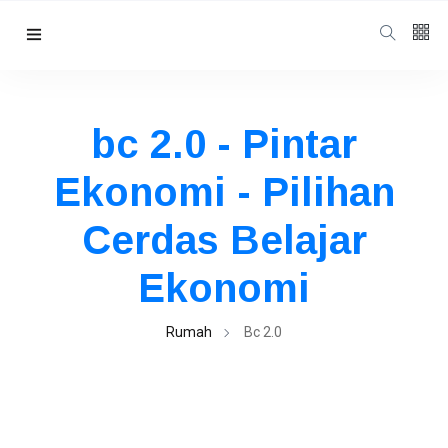
Follow us
65
K
bc 2.0 - Pintar
Ekonomi - Pilihan
12
K
Cerdas Belajar
678
Ekonomi
Rumah
Bc 2.0
Kategori
Finance
(258)
Cryptocurrency
(256)