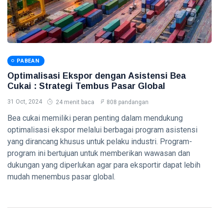
Bitcoin dan
Altcoin -
07 Aug,
0
Panduan
2026
pandangan
Lengkap 2026
TAX
Sanksi
PABEAN
Keterlambatan
Optimalisasi Ekspor dengan Asistensi Bea
Pajak -
07
0
Cukai : Strategi Tembus Pasar Global
Panduan
Aug,
pandangan
2026
Lengkap 2026
31 Oct, 2024
24 menit baca
808 pandangan
Bea cukai memiliki peran penting dalam mendukung
ACCOUNTING
optimalisasi ekspor melalui berbagai program asistensi
Dasar-dasar
yang dirancang khusus untuk pelaku industri. Program-
Akuntansi -
program ini bertujuan untuk memberikan wawasan dan
Panduan
07
0
Lengkap
Aug,
pandangan
dukungan yang diperlukan agar para eksportir dapat lebih
2026
2026
mudah menembus pasar global.
FINANCE
Strategi
Pengelolaan