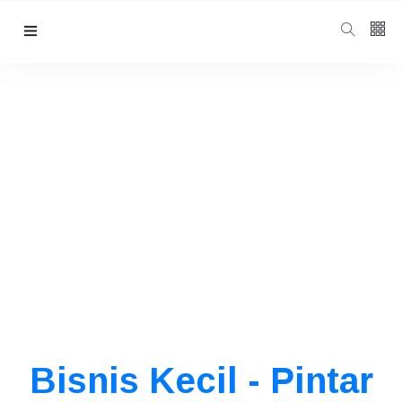
Follow us
65
K
12
K
678
Kategori
Bisnis Kecil - Pintar
Finance
(261)
Cryptocurrency
(259)