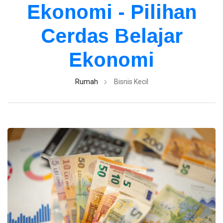
Ekonomi - Pilihan
Gold Investment
(258)
Cerdas Belajar
Tax
(258)
Ekonomi
Accounting
(258)
Rumah
Bisnis Kecil
L
Lastest Post
GOLD
INVESTMENT
Tips
Investasi
Emas untuk
09
0
Pemula -
Aug,
pandangan
2026
Panduan
Lengkap
2026
CRYPTOCURRENCY
Cara Trading