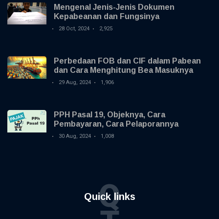
Mengenal Jenis-Jenis Dokumen
Kepabeanan dan Fungsinya
28 Oct, 2024
2,925
Perbedaan FOB dan CIF dalam Pabean
dan Cara Menghitung Bea Masuknya
29 Aug, 2024
1,906
PPH Pasal 19, Objeknya, Cara
Pembayaran, Cara Pelaporannya
30 Aug, 2024
1,008
Q
Quick links