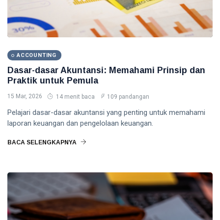
ACCOUNTING
Dasar-dasar Akuntansi: Memahami Prinsip dan
Praktik untuk Pemula
15 Mar, 2026
14 menit baca
109 pandangan
Pelajari dasar-dasar akuntansi yang penting untuk memahami
laporan keuangan dan pengelolaan keuangan.
BACA SELENGKAPNYA