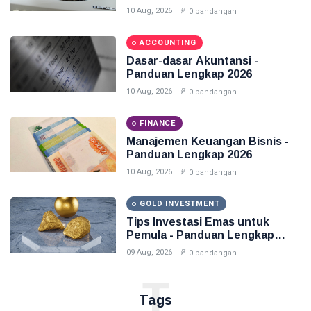
10 Aug, 2026
0 pandangan
ACCOUNTING
Dasar-dasar Akuntansi -
Panduan Lengkap 2026
10 Aug, 2026
0 pandangan
FINANCE
Manajemen Keuangan Bisnis -
Panduan Lengkap 2026
10 Aug, 2026
0 pandangan
GOLD INVESTMENT
Tips Investasi Emas untuk
Pemula - Panduan Lengkap
2026
09 Aug, 2026
0 pandangan
T
Tags