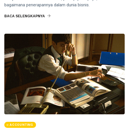
bagaimana penerapannya dalam dunia bisnis.
BACA SELENGKAPNYA
ACCOUNTING