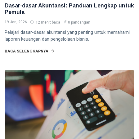
Dasar-dasar Akuntansi: Panduan Lengkap untuk
Pemula
19 Jan, 2026
12 menit baca
0 pandangan
Pelajari dasar-dasar akuntansi yang penting untuk memahami
laporan keuangan dan pengelolaan bisnis.
BACA SELENGKAPNYA