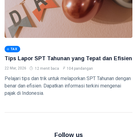
Crypto untuk
Pemula -
08 Aug,
0
Panduan
2026
pandangan
Lengkap 2026
TAX
Pajak untuk
Freelancer
dan UMKM -
TAX
08
0
Panduan
Aug,
pandangan
Tips Lapor SPT Tahunan yang Tepat dan Efisien
2026
Lengkap
2026
22 Mar, 2026
12 menit baca
104 pandangan
ACCOUNTING
Pelajari tips dan trik untuk melaporkan SPT Tahunan dengan
Dasar-dasar
benar dan efisien. Dapatkan informasi terkini mengenai
Akuntansi -
pajak di Indonesia.
Panduan
08
0
Lengkap
Aug,
pandangan
2026
2026
FINANCE
Manajemen
Keuangan
Follow us