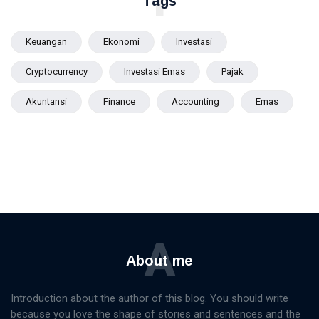
T
Tags
Keuangan
Ekonomi
Investasi
Cryptocurrency
Investasi Emas
Pajak
Akuntansi
Finance
Accounting
Emas
A
About me
Introduction about the author of this blog. You should write
because you love the shape of stories and sentences and the