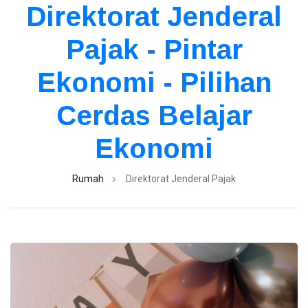
Direktorat Jenderal
Gold Investment
(257)
Pajak - Pintar
Tax
(257)
Ekonomi - Pilihan
Accounting
(257)
Cerdas Belajar
L
Lastest Post
Ekonomi
GOLD
Rumah
Direktorat Jenderal Pajak
INVESTMENT
Investasi
Emas vs
Investasi
08
0
Lain -
Aug,
pandangan
2026
Panduan
Lengkap
2026
CRYPTOCURRENCY
Cara Trading