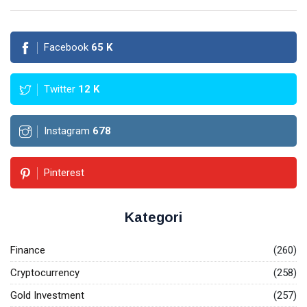
Bisnis -
08
0
Panduan
Aug,
pandangan
2026
Lengkap
2026
Facebook
65
K
GOLD
INVESTMENT
Investasi
Twitter
12
K
Emas vs
Investasi
07
0
Lain -
Aug,
pandangan
2026
Instagram
678
Panduan
Lengkap
T
2026
Tags
Pinterest
Keuangan
Kategori
Ekonomi
Finance
(260)
Investasi
Cryptocurrency
(258)
Gold Investment
(257)
Cryptocurrency