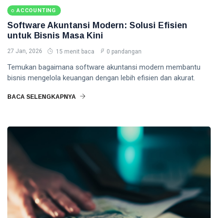
ACCOUNTING
Software Akuntansi Modern: Solusi Efisien
untuk Bisnis Masa Kini
27 Jan, 2026
15 menit baca
0 pandangan
Temukan bagaimana software akuntansi modern membantu
bisnis mengelola keuangan dengan lebih efisien dan akurat.
BACA SELENGKAPNYA