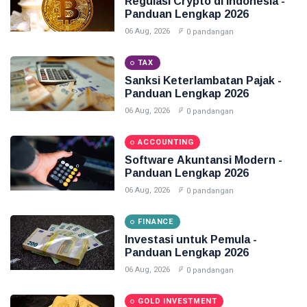
Regulasi Crypto di Indonesia -
Panduan Lengkap 2026
06 Aug, 2026
0 pandangan
TAX
Sanksi Keterlambatan Pajak -
Panduan Lengkap 2026
06 Aug, 2026
0 pandangan
ACCOUNTING
Software Akuntansi Modern -
Panduan Lengkap 2026
06 Aug, 2026
0 pandangan
FINANCE
Investasi untuk Pemula -
Panduan Lengkap 2026
06 Aug, 2026
0 pandangan
GOLD INVESTMENT