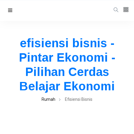
Follow us
65
K
efisiensi bisnis -
Pintar Ekonomi -
12
K
Pilihan Cerdas
678
Belajar Ekonomi
Rumah
Efisiensi Bisnis
Kategori
Finance
(258)
Cryptocurrency
(256)