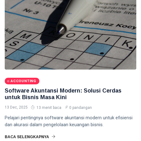
ACCOUNTING
Software Akuntansi Modern: Solusi Cerdas
untuk Bisnis Masa Kini
13 Dec, 2025
13 menit baca
0 pandangan
Pelajari pentingnya software akuntansi modern untuk efisiensi
dan akurasi dalam pengelolaan keuangan bisnis.
BACA SELENGKAPNYA