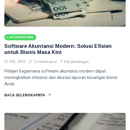
ACCOUNTING
Software Akuntansi Modern: Solusi Efisien
untuk Bisnis Masa Kini
31 Dec, 2025
15 menit baca
326 pandangan
Pelajari bagaimana software akuntansi modern dapat
meningkatkan efisiensi dan akurasi laporan keuangan bisnis
Anda.
BACA SELENGKAPNYA