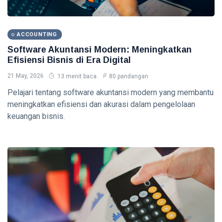
Crypto di
Indonesia -
06 Aug,
0
Panduan
2026
pandangan
ACCOUNTING
Lengkap 2026
Software Akuntansi Modern: Meningkatkan
TAX
Efisiensi Bisnis di Era Digital
Sanksi
Keterlambatan
21 May, 2026
13 menit baca
80 pandangan
Pajak -
06
0
Panduan
Aug,
pandangan
Pelajari tentang software akuntansi modern yang membantu
2026
Lengkap 2026
meningkatkan efisiensi dan akurasi dalam pengelolaan
keuangan bisnis.
ACCOUNTING
Software
Akuntansi
Modern -
06
0
Panduan
Aug,
pandangan
2026
Lengkap
2026
FINANCE
Investasi
untuk