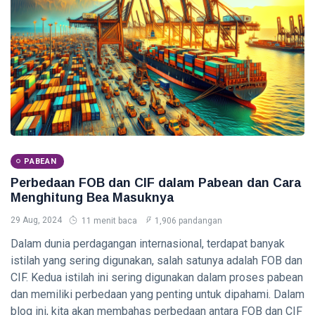
Crypto untuk
Pemula -
09 Aug,
0
Panduan
2026
pandangan
Lengkap 2026
TAX
Insentif
Pajak
Terbaru -
09
0
Panduan
Aug,
pandangan
2026
Lengkap
2026
PABEAN
ACCOUNTING
Perbedaan FOB dan CIF dalam Pabean dan Cara
Analisis
Menghitung Bea Masuknya
Rasio
29 Aug, 2024
Keuangan -
11 menit baca
1,906 pandangan
09
0
Panduan
Aug,
pandangan
2026
Dalam dunia perdagangan internasional, terdapat banyak
Lengkap
istilah yang sering digunakan, salah satunya adalah FOB dan
2026
FINANCE
CIF. Kedua istilah ini sering digunakan dalam proses pabean
Strategi
dan memiliki perbedaan yang penting untuk dipahami. Dalam
Pengelolaan
blog ini, kita akan membahas perbedaan antara FOB dan CIF