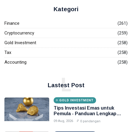
Kategori
Investasi Emas
Pajak
Finance
(261)
Cryptocurrency
(259)
Akuntansi
Gold Investment
(258)
Finance
Tax
(258)
Accounting
Accounting
(258)
Emas
L
Lastest Post
GOLD INVESTMENT
Tips Investasi Emas untuk
Pemula - Panduan Lengkap
2026
09 Aug, 2026
0 pandangan