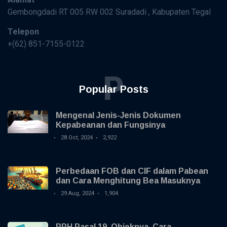
Gembongdadi RT 005 RW 002 Suradadi , Kabupaten Tegal
Telepon
+(62) 851-7155-0122
P
Popular Posts
Mengenal Jenis-Jenis Dokumen
Kepabeanan dan Fungsinya
28 Oct, 2024
2,922
Perbedaan FOB dan CIF dalam Pabean
dan Cara Menghitung Bea Masuknya
29 Aug, 2024
1,904
PPH Pasal 19, Objeknya, Cara