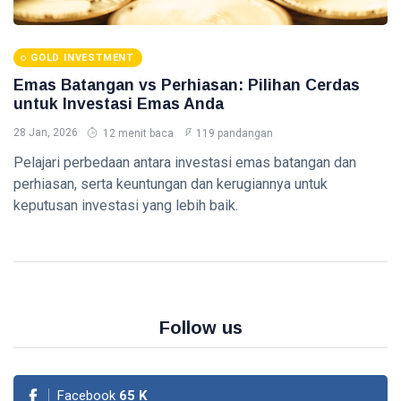
Bitcoin dan
Altcoin -
07 Aug,
0
Panduan
2026
pandangan
GOLD INVESTMENT
Lengkap 2026
Emas Batangan vs Perhiasan: Pilihan Cerdas
TAX
untuk Investasi Emas Anda
Sanksi
Keterlambatan
28 Jan, 2026
12 menit baca
119 pandangan
Pajak -
07
0
Panduan
Aug,
Pelajari perbedaan antara investasi emas batangan dan
pandangan
2026
Lengkap 2026
perhiasan, serta keuntungan dan kerugiannya untuk
keputusan investasi yang lebih baik.
ACCOUNTING
Dasar-dasar
Akuntansi -
Panduan
07
0
Lengkap
Aug,
pandangan
2026
2026
Follow us
FINANCE
Strategi
Pengelolaan
Facebook
65
K