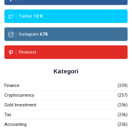
Hutang -
07
0
Panduan
Aug,
pandangan
2026
Lengkap
Twitter
12
K
2026
GOLD
INVESTMENT
Instagram
678
Tips
Investasi
Emas untuk
06
0
Pemula -
Aug,
pandangan
Pinterest
2026
Panduan
Lengkap
T
2026
Kategori
Tags
Finance
(259)
Keuangan
Cryptocurrency
(257)
Ekonomi
Gold Investment
(256)
Tax
(256)
Investasi
Accounting
(256)
Cryptocurrency