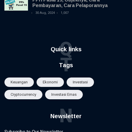
Pembayaran, Cara Pelaporannya
30 Aug, 2024
1,007
Q
Quick links
T
Tags
Keuangan
Ekonomi
Investasi
Cryptocurrency
Investasi Emas
N
Newsletter
Subscribe to Our Newsletter