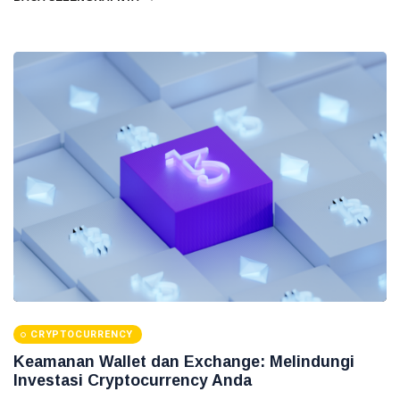
CRYPTOCURRENCY
Keamanan Wallet dan Exchange: Melindungi
Investasi Cryptocurrency Anda