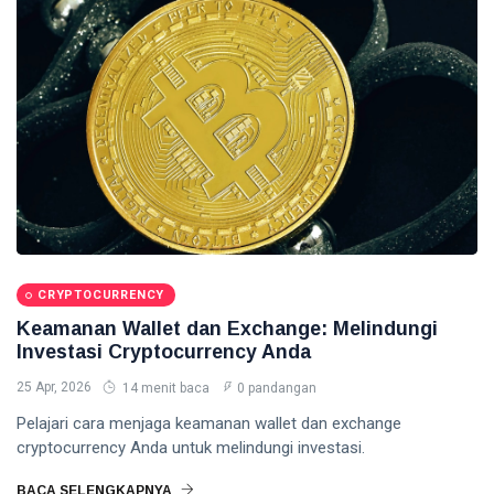
Investasi Emas
Pajak
Akuntansi
Finance
Accounting
Emas
CRYPTOCURRENCY
Keamanan Wallet dan Exchange: Melindungi
Investasi Cryptocurrency Anda
25 Apr, 2026
14 menit baca
0 pandangan
Pelajari cara menjaga keamanan wallet dan exchange
cryptocurrency Anda untuk melindungi investasi.
BACA SELENGKAPNYA