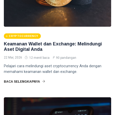
CRYPTOCURRENCY
Keamanan Wallet dan Exchange: Melindungi
Aset Digital Anda
22 Mar, 2026
12 menit baca
90 pandangan
Pelajari cara melindungi aset cryptocurrency Anda dengan
memahami keamanan wallet dan exchange.
BACA SELENGKAPNYA