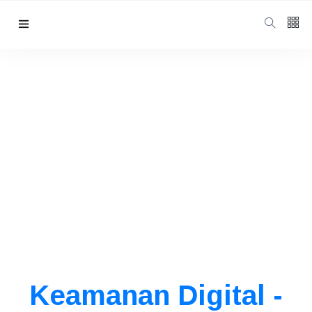
Follow us
65
K
12
K
678
Kategori
Keamanan Digital -
Finance
(261)
Cryptocurrency
(259)