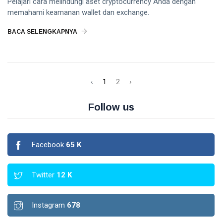
Pelajari cara melindungi aset cryptocurrency Anda dengan
memahami keamanan wallet dan exchange.
BACA SELENGKAPNYA
‹
1
2
›
Follow us
Facebook
65
K
Twitter
12
K
Instagram
678