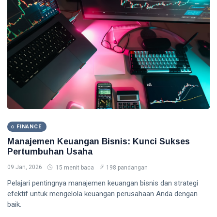
Pemula -
06
0
Panduan
Aug,
pandangan
2026
Lengkap
2026
GOLD
INVESTMENT
Harga Emas
Hari Ini dan
Prediksi -
05
0
Panduan
Aug,
pandangan
2026
Lengkap
2026
T
Tags
FINANCE
Manajemen Keuangan Bisnis: Kunci Sukses
Keuangan
Pertumbuhan Usaha
09 Jan, 2026
15 menit baca
198 pandangan
Ekonomi
Pelajari pentingnya manajemen keuangan bisnis dan strategi
Investasi
efektif untuk mengelola keuangan perusahaan Anda dengan
baik.
Cryptocurrency