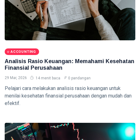
Crypto di
Indonesia -
06 Aug,
0
Panduan
2026
pandangan
Lengkap 2026
TAX
Sanksi
Keterlambatan
Pajak -
ACCOUNTING
06
0
Panduan
Aug,
pandangan
2026
Analisis Rasio Keuangan: Memahami Kesehatan
Lengkap 2026
Finansial Perusahaan
29 Mar, 2026
14 menit baca
0 pandangan
ACCOUNTING
Software
Pelajari cara melakukan analisis rasio keuangan untuk
Akuntansi
menilai kesehatan finansial perusahaan dengan mudah dan
Modern -
06
0
efektif.
Panduan
Aug,
pandangan
2026
Lengkap
2026
FINANCE
Investasi
untuk