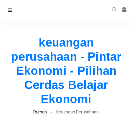
Follow us
65
K
keuangan
perusahaan - Pintar
12
K
Ekonomi - Pilihan
678
Cerdas Belajar
Ekonomi
Kategori
Rumah
Keuangan Perusahaan
Finance
(258)
Cryptocurrency
(256)