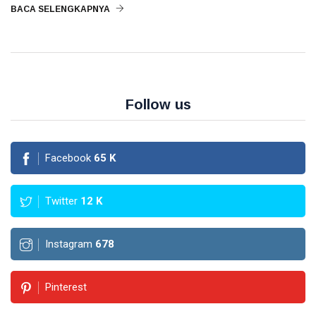
BACA SELENGKAPNYA
Investasi Emas
Pajak
Akuntansi
Follow us
Finance
Accounting
Facebook
65
K
Emas
Twitter
12
K
Instagram
678
Pinterest