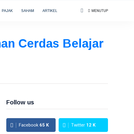
PAJAK
SAHAM
ARTIKEL
MENUTUP
han Cerdas Belajar
Follow us
Facebook
65
K
Twitter
12
K