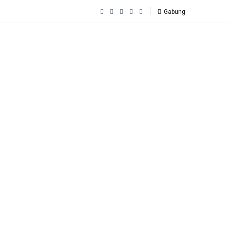
Gabung