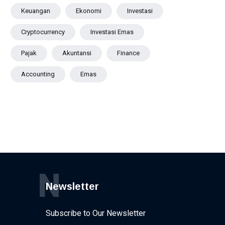
Keuangan
Ekonomi
Investasi
Cryptocurrency
Investasi Emas
Pajak
Akuntansi
Finance
Accounting
Emas
N
Newsletter
Subscribe to Our Newsletter