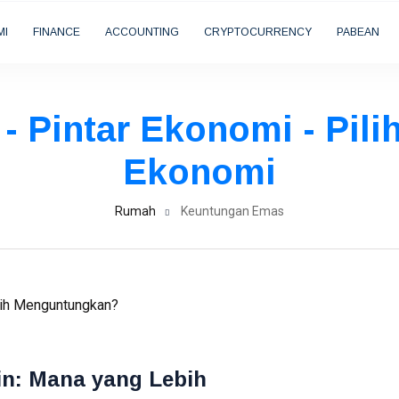
MI
FINANCE
ACCOUNTING
CRYPTOCURRENCY
PABEAN
 Pintar Ekonomi - Pili
Ekonomi
Rumah
Keuntungan Emas
ain: Mana yang Lebih