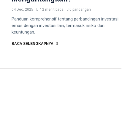
04 Dec, 2025
12 menit baca
0 pandangan
Panduan komprehensif tentang perbandingan investasi
emas dengan investasi lain, termasuk risiko dan
keuntungan.
BACA SELENGKAPNYA