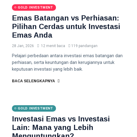
GOLD INVESTMENT
Emas Batangan vs Perhiasan:
Pilihan Cerdas untuk Investasi
Emas Anda
28 Jan, 2026
12 menit baca
119 pandangan
Pelajari perbedaan antara investasi emas batangan dan
perhiasan, serta keuntungan dan kerugiannya untuk
keputusan investasi yang lebih baik.
BACA SELENGKAPNYA
GOLD INVESTMENT
Investasi Emas vs Investasi
Lain: Mana yang Lebih
Menguntungkan?