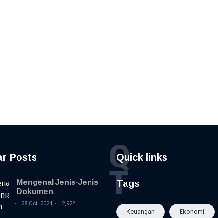
Q
ar Posts
Quick links
T
Mengenal Jenis-Jenis
Tags
Dokumen
Kepabeanan dan
28 Oct, 2024
2,922
Fungsinya
Keuangan
Ekonomi