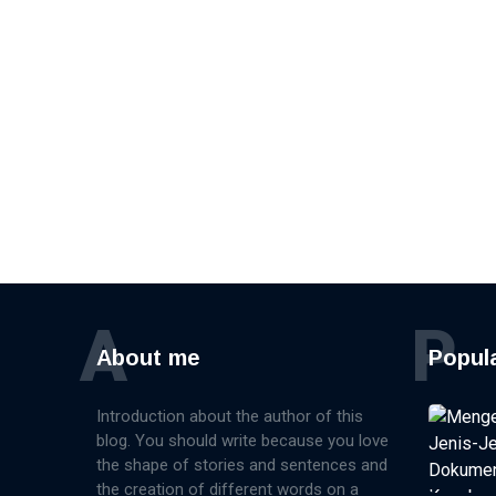
A
P
About me
Popul
Introduction about the author of this
blog. You should write because you love
the shape of stories and sentences and
the creation of different words on a