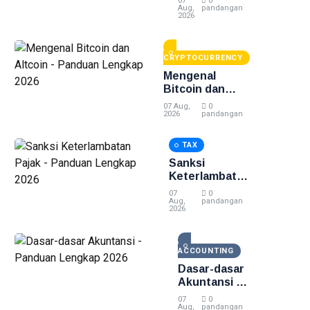
07
0
Lain -
Aug,
pandangan
2026
Panduan
Lengkap
2026
CRYPTOCURRENCY
Mengenal
Bitcoin dan
Altcoin -
07 Aug,
0
Panduan
2026
pandangan
Lengkap 2026
TAX
Sanksi
Keterlambatan
Pajak -
07
0
Panduan
Aug,
pandangan
2026
Lengkap 2026
ACCOUNTING
Dasar-dasar
Akuntansi -
Panduan
07
0
Lengkap
Aug,
pandangan