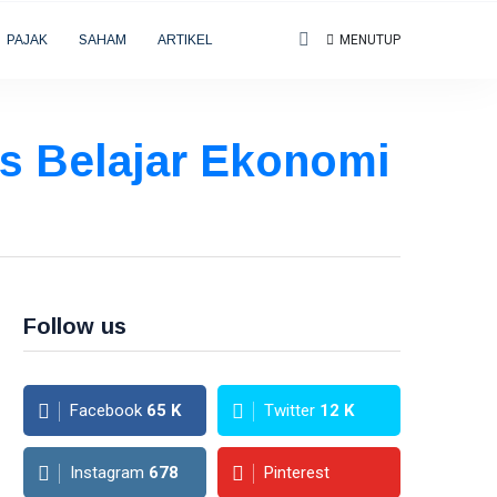
PAJAK
SAHAM
ARTIKEL
MENUTUP
das Belajar Ekonomi
Follow us
Facebook
65
K
Twitter
12
K
Instagram
678
Pinterest