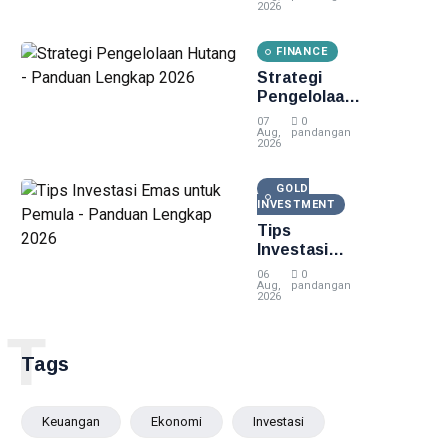
2026
2026
FINANCE
Strategi
Pengelolaan
Hutang -
07
0
Panduan
Aug,
pandangan
2026
Lengkap
2026
GOLD
INVESTMENT
Tips
Investasi
Emas untuk
06
0
Pemula -
Aug,
pandangan
2026
Panduan
Lengkap
T
2026
Tags
Keuangan
Ekonomi
Investasi