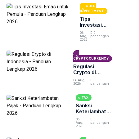
GOLD
INVESTMENT
Tips
Investasi
Emas untuk
06
0
Pemula -
Aug,
pandangan
2026
Panduan
Lengkap
2026
CRYPTOCURRENCY
Regulasi
Crypto di
Indonesia -
06 Aug,
0
Panduan
2026
pandangan
Lengkap 2026
TAX
Sanksi
Keterlambatan
Pajak -
06
0
Panduan
Aug,
pandangan
2026
Lengkap 2026