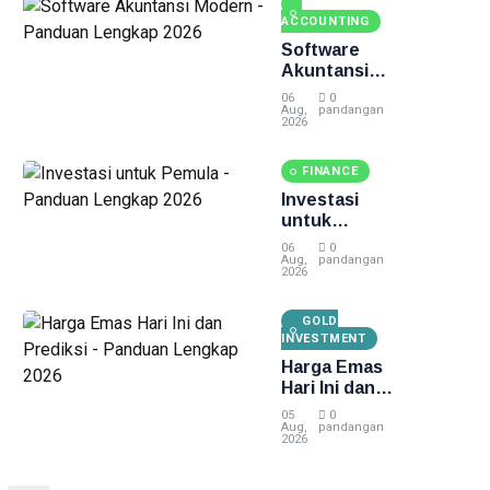
ACCOUNTING
Software
Akuntansi
Modern -
06
0
Panduan
Aug,
pandangan
2026
Lengkap
2026
FINANCE
Investasi
untuk
Pemula -
06
0
Panduan
Aug,
pandangan
2026
Lengkap
2026
GOLD
INVESTMENT
Harga Emas
Hari Ini dan
Prediksi -
05
0
Panduan
Aug,
pandangan
2026
Lengkap
2026