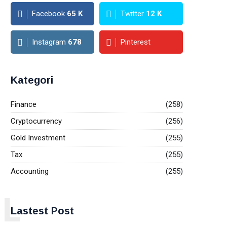
Facebook
65
K
Twitter
12
K
Instagram
678
Pinterest
Kategori
Finance
(258)
Cryptocurrency
(256)
Gold Investment
(255)
Tax
(255)
Accounting
(255)
L
Lastest Post