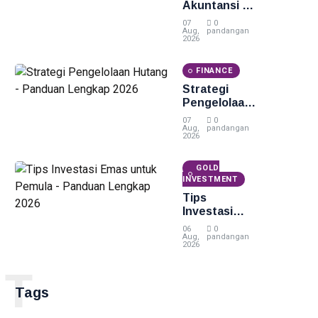
Akuntansi -
Panduan
07
0
Lengkap
Aug,
pandangan
2026
2026
FINANCE
Strategi
Pengelolaan
Hutang -
07
0
Panduan
Aug,
pandangan
2026
Lengkap
2026
GOLD
INVESTMENT
Tips
Investasi
Emas untuk
06
0
Pemula -
Aug,
pandangan
2026
Panduan
Lengkap
T
2026
Tags