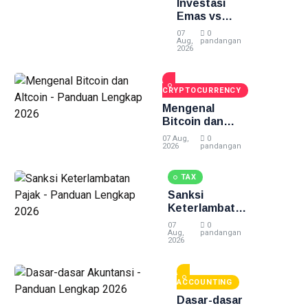
Investasi
Emas vs
Investasi
07
0
Lain -
Aug,
pandangan
2026
Panduan
Lengkap
2026
CRYPTOCURRENCY
Mengenal
Bitcoin dan
Altcoin -
07 Aug,
0
Panduan
2026
pandangan
Lengkap 2026
TAX
Sanksi
Keterlambatan
Pajak -
07
0
Panduan
Aug,
pandangan
2026
Lengkap 2026
ACCOUNTING
Dasar-dasar