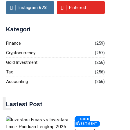
Instagram
678
Pinterest
Kategori
Finance
(259)
Cryptocurrency
(257)
Gold Investment
(256)
Tax
(256)
Accounting
(256)
L
Lastest Post
GOLD
INVESTMENT