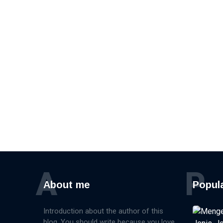
A
P
About me
Popul
Introduction about the author of this
blog. You should write because you love