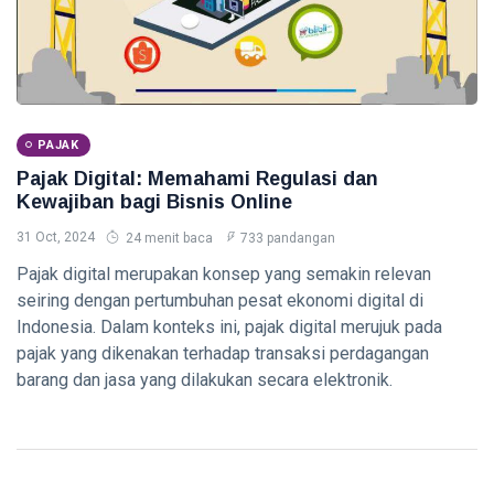
Crypto untuk
Pemula -
09 Aug,
0
Panduan
2026
pandangan
Lengkap 2026
TAX
Insentif
PAJAK
Pajak
Pajak Digital: Memahami Regulasi dan
Terbaru -
09
0
Panduan
Aug,
Kewajiban bagi Bisnis Online
pandangan
2026
Lengkap
31 Oct, 2024
24 menit baca
733 pandangan
2026
Pajak digital merupakan konsep yang semakin relevan
ACCOUNTING
seiring dengan pertumbuhan pesat ekonomi digital di
Analisis
Indonesia. Dalam konteks ini, pajak digital merujuk pada
Rasio
Keuangan -
pajak yang dikenakan terhadap transaksi perdagangan
09
0
Panduan
Aug,
pandangan
barang dan jasa yang dilakukan secara elektronik.
2026
Lengkap
2026
FINANCE
Strategi
Pengelolaan