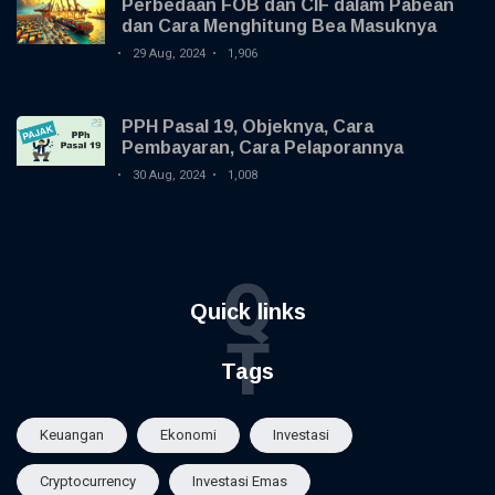
Perbedaan FOB dan CIF dalam Pabean
dan Cara Menghitung Bea Masuknya
29 Aug, 2024
1,906
PPH Pasal 19, Objeknya, Cara
Pembayaran, Cara Pelaporannya
30 Aug, 2024
1,008
Q
Quick links
T
Tags
Keuangan
Ekonomi
Investasi
Cryptocurrency
Investasi Emas