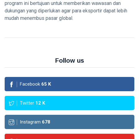
Hutang -
program ini bertujuan untuk memberikan wawasan dan
09
0
Panduan
Aug,
pandangan
dukungan yang diperlukan agar para eksportir dapat lebih
2026
Lengkap
mudah menembus pasar global.
2026
GOLD
INVESTMENT
Investasi
Emas vs
Investasi
08
0
Lain -
Aug,
pandangan
2026
Follow us
Panduan
Lengkap
T
2026
Tags
Facebook
65
K
Keuangan
Twitter
12
K
Ekonomi
Instagram
678
Investasi
Cryptocurrency