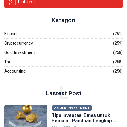
Pinterest
Investasi Emas
Kategori
Pajak
Akuntansi
Finance
(261)
Cryptocurrency
(259)
Finance
Gold Investment
(258)
Accounting
Tax
(258)
Emas
Accounting
(258)
L
Lastest Post
GOLD INVESTMENT
Tips Investasi Emas untuk
Pemula - Panduan Lengkap
2026