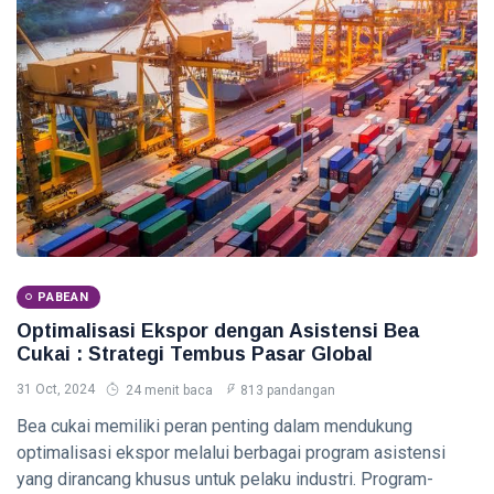
Crypto untuk
Pemula -
09 Aug,
0
Panduan
2026
pandangan
Lengkap 2026
TAX
Insentif
Pajak
Terbaru -
09
0
Panduan
Aug,
pandangan
2026
Lengkap
2026
ACCOUNTING
PABEAN
Analisis
Rasio
Optimalisasi Ekspor dengan Asistensi Bea
Keuangan -
Cukai : Strategi Tembus Pasar Global
09
0
Panduan
Aug,
pandangan
2026
Lengkap
31 Oct, 2024
24 menit baca
813 pandangan
2026
Bea cukai memiliki peran penting dalam mendukung
FINANCE
optimalisasi ekspor melalui berbagai program asistensi
Strategi
Pengelolaan
yang dirancang khusus untuk pelaku industri. Program-