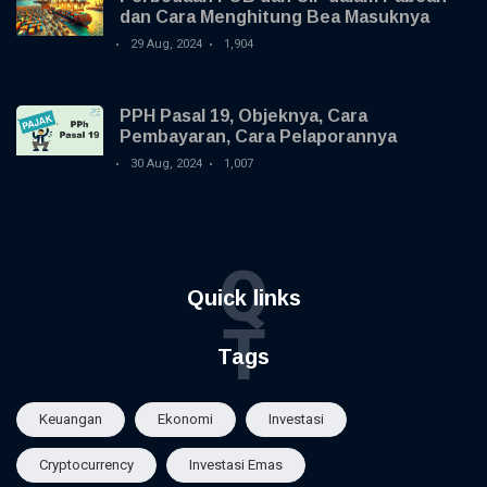
dan Cara Menghitung Bea Masuknya
29 Aug, 2024
1,904
PPH Pasal 19, Objeknya, Cara
Pembayaran, Cara Pelaporannya
30 Aug, 2024
1,007
Q
Quick links
T
Tags
Keuangan
Ekonomi
Investasi
Cryptocurrency
Investasi Emas