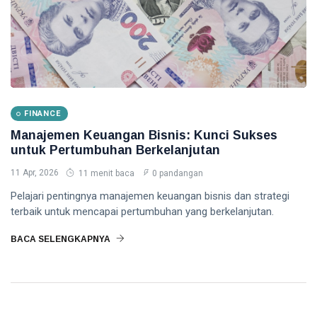
Bisnis -
08
0
Panduan
Aug,
pandangan
2026
Lengkap
2026
GOLD
INVESTMENT
Investasi
Emas vs
Investasi
FINANCE
07
0
Lain -
Aug,
pandangan
2026
Manajemen Keuangan Bisnis: Kunci Sukses
Panduan
untuk Pertumbuhan Berkelanjutan
Lengkap
T
2026
11 Apr, 2026
11 menit baca
0 pandangan
Tags
Pelajari pentingnya manajemen keuangan bisnis dan strategi
terbaik untuk mencapai pertumbuhan yang berkelanjutan.
Keuangan
BACA SELENGKAPNYA
Ekonomi
Investasi
Cryptocurrency