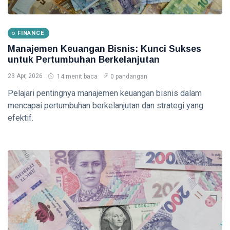
Crypto untuk
Pemula -
08 Aug,
0
Panduan
2026
pandangan
FINANCE
Lengkap 2026
Manajemen Keuangan Bisnis: Kunci Sukses
TAX
untuk Pertumbuhan Berkelanjutan
Pajak untuk
Freelancer
23 Apr, 2026
14 menit baca
0 pandangan
dan UMKM -
08
0
Panduan
Aug,
Pelajari pentingnya manajemen keuangan bisnis dalam
pandangan
2026
Lengkap
mencapai pertumbuhan berkelanjutan dan strategi yang
2026
efektif.
ACCOUNTING
Dasar-dasar
Akuntansi -
Panduan
08
0
Lengkap
Aug,
pandangan
2026
2026
FINANCE
Manajemen
Keuangan