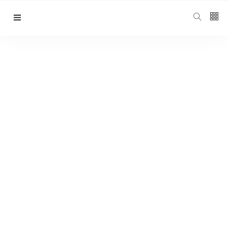
Follow us
65
K
12
K
678
Kategori
Finance
(261)
Cryptocurrency
(259)