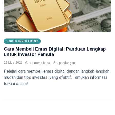
Crypto untuk
Pemula -
09 Aug,
0
Panduan
2026
pandangan
Lengkap 2026
TAX
Insentif
Pajak
Terbaru -
GOLD INVESTMENT
09
0
Panduan
Aug,
pandangan
Cara Membeli Emas Digital: Panduan Lengkap
2026
Lengkap
untuk Investor Pemula
2026
29 May, 2026
13 menit baca
0 pandangan
ACCOUNTING
Analisis
Pelajari cara membeli emas digital dengan langkah-langkah
Rasio
mudah dan tips investasi yang efektif. Temukan informasi
Keuangan -
09
0
terkini di sini!
Panduan
Aug,
pandangan
2026
Lengkap
2026
FINANCE
Strategi
Pengelolaan