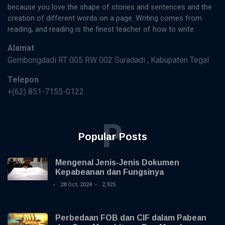
because you love the shape of stories and sentences and the
creation of different words on a page. Writing comes from
reading, and reading is the finest teacher of how to write.
Alamat
Gembongdadi RT 005 RW 002 Suradadi , Kabupaten Tegal
Telepon
+(62) 851-7155-0122
P
Popular Posts
Mengenal Jenis-Jenis Dokumen
Kepabeanan dan Fungsinya
28 Oct, 2024
2,925
Perbedaan FOB dan CIF dalam Pabean