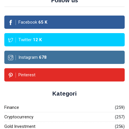
Follow us
Investasi Emas
Pajak
Facebook
65
K
Akuntansi
Twitter
12
K
Finance
Accounting
Instagram
678
Emas
Pinterest
Kategori
Finance
(259)
Cryptocurrency
(257)
Gold Investment
(256)