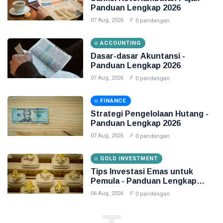
Panduan Lengkap 2026
07 Aug, 2026
0 pandangan
ACCOUNTING
Dasar-dasar Akuntansi -
Panduan Lengkap 2026
07 Aug, 2026
0 pandangan
FINANCE
Strategi Pengelolaan Hutang -
Panduan Lengkap 2026
07 Aug, 2026
0 pandangan
GOLD INVESTMENT
Tips Investasi Emas untuk
Pemula - Panduan Lengkap
2026
06 Aug, 2026
0 pandangan