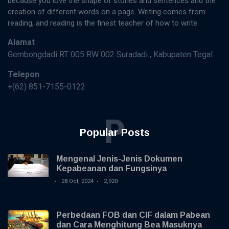
because you love the shape of stories and sentences and the
creation of different words on a page. Writing comes from
reading, and reading is the finest teacher of how to write.
Alamat
Gembongdadi RT 005 RW 002 Suradadi , Kabupaten Tegal
Telepon
+(62) 851-7155-0122
P
Popular Posts
Mengenal Jenis-Jenis Dokumen
Kepabeanan dan Fungsinya
28 Oct, 2024
2,920
Perbedaan FOB dan CIF dalam Pabean
dan Cara Menghitung Bea Masuknya