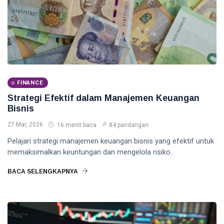
Pemula -
06
0
Panduan
Aug,
pandangan
2026
Lengkap
2026
GOLD
INVESTMENT
Harga Emas
Hari Ini dan
Prediksi -
05
0
FINANCE
Panduan
Aug,
pandangan
2026
Lengkap
Strategi Efektif dalam Manajemen Keuangan
2026
Bisnis
T
Tags
27 Mar, 2026
16 menit baca
84 pandangan
Pelajari strategi manajemen keuangan bisnis yang efektif untuk
memaksimalkan keuntungan dan mengelola risiko.
Keuangan
BACA SELENGKAPNYA
Ekonomi
Investasi
Cryptocurrency