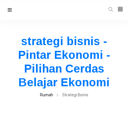
Follow us
65
K
strategi bisnis -
Pintar Ekonomi -
12
K
Pilihan Cerdas
678
Belajar Ekonomi
Rumah
Strategi Bisnis
Kategori
Finance
(258)
Cryptocurrency
(256)