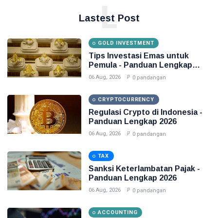
L
Lastest Post
GOLD INVESTMENT
Tips Investasi Emas untuk
Pemula - Panduan Lengkap
2026
06 Aug, 2026
0 pandangan
CRYPTOCURRENCY
Regulasi Crypto di Indonesia -
Panduan Lengkap 2026
06 Aug, 2026
0 pandangan
TAX
Sanksi Keterlambatan Pajak -
Panduan Lengkap 2026
06 Aug, 2026
0 pandangan
ACCOUNTING