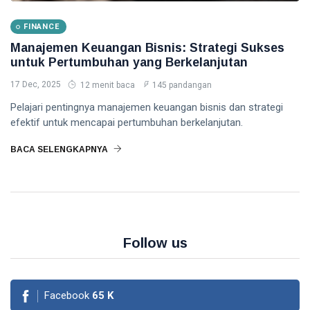
FINANCE
Manajemen Keuangan Bisnis: Strategi Sukses
untuk Pertumbuhan yang Berkelanjutan
17 Dec, 2025
12 menit baca
145 pandangan
Pelajari pentingnya manajemen keuangan bisnis dan strategi
efektif untuk mencapai pertumbuhan berkelanjutan.
BACA SELENGKAPNYA
Follow us
Facebook
65
K