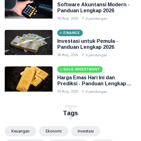
Software Akuntansi Modern -
Panduan Lengkap 2026
06 Aug, 2026
0 pandangan
FINANCE
Investasi untuk Pemula -
Panduan Lengkap 2026
06 Aug, 2026
0 pandangan
GOLD INVESTMENT
Harga Emas Hari Ini dan
Prediksi - Panduan Lengkap
2026
05 Aug, 2026
0 pandangan
T
Tags
Keuangan
Ekonomi
Investasi