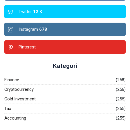
Twitter
12
K
Instagram
678
Pinterest
Kategori
Finance
(258)
Cryptocurrency
(256)
Gold Investment
(255)
Tax
(255)
Accounting
(255)