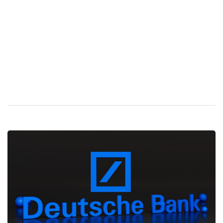
Gold Investment
(255)
Tax
(255)
Accounting
(255)
L
Lastest Post
GOLD
INVESTMENT
Tips
Investasi
Emas untuk
06
0
Pemula -
Aug,
pandangan
2026
Panduan
Lengkap
2026
CRYPTOCURRENCY
Regulasi