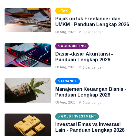
TAX
Pajak untuk Freelancer dan
UMKM - Panduan Lengkap 2026
08 Aug, 2026
0 pandangan
ACCOUNTING
Dasar-dasar Akuntansi -
Panduan Lengkap 2026
08 Aug, 2026
0 pandangan
FINANCE
Manajemen Keuangan Bisnis -
Panduan Lengkap 2026
08 Aug, 2026
0 pandangan
GOLD INVESTMENT
Investasi Emas vs Investasi
Lain - Panduan Lengkap 2026