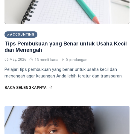
Bisnis -
08
0
Panduan
Aug,
pandangan
2026
Lengkap
2026
GOLD
INVESTMENT
ACCOUNTING
Investasi
Emas vs
Tips Pembukuan yang Benar untuk Usaha Kecil
Investasi
07
0
dan Menengah
Lain -
Aug,
pandangan
2026
Panduan
06 May, 2026
13 menit baca
0 pandangan
Lengkap
T
Pelajari tips pembukuan yang benar untuk usaha kecil dan
2026
Tags
menengah agar keuangan Anda lebih teratur dan transparan.
BACA SELENGKAPNYA
Keuangan
Ekonomi
Investasi
Cryptocurrency