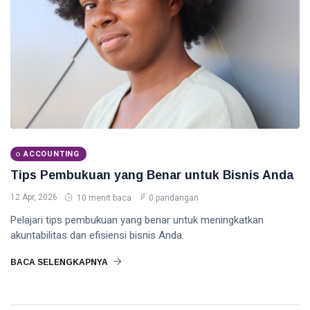
Investasi Emas
Pajak
Akuntansi
Finance
Accounting
ACCOUNTING
Emas
Tips Pembukuan yang Benar untuk Bisnis Anda
12 Apr, 2026
10 menit baca
0 pandangan
Pelajari tips pembukuan yang benar untuk meningkatkan
akuntabilitas dan efisiensi bisnis Anda.
BACA SELENGKAPNYA