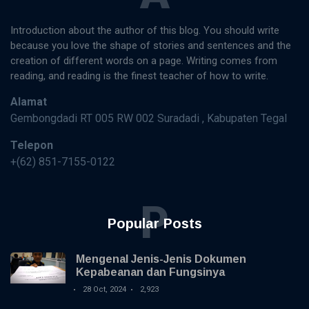
Introduction about the author of this blog. You should write
because you love the shape of stories and sentences and the
creation of different words on a page. Writing comes from
reading, and reading is the finest teacher of how to write.
Alamat
Gembongdadi RT 005 RW 002 Suradadi , Kabupaten Tegal
Telepon
+(62) 851-7155-0122
P
Popular Posts
Mengenal Jenis-Jenis Dokumen
Kepabeanan dan Fungsinya
28 Oct, 2024
2,923