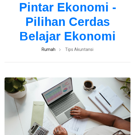
Pintar Ekonomi -
Gold Investment
(257)
Pilihan Cerdas
Tax
(257)
Belajar Ekonomi
Accounting
(257)
Rumah
Tips Akuntansi
L
Lastest Post
GOLD
INVESTMENT
Investasi
Emas vs
Investasi
08
0
Lain -
Aug,
pandangan
2026
Panduan
Lengkap
2026
CRYPTOCURRENCY
Cara Trading