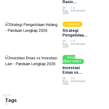
Rasio
Keuangan -
09
0
Panduan
Aug,
pandangan
2026
Lengkap
2026
FINANCE
Strategi
Pengelolaan
Hutang -
09
0
Panduan
Aug,
pandangan
2026
Lengkap
2026
GOLD
INVESTMENT
Investasi
Emas vs
Investasi
08
0
Lain -
Aug,
pandangan
2026
Panduan
Lengkap
T
2026
Tags