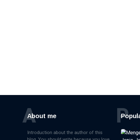
A
P
About me
Popul
Introduction about the author of this
blog. You should write because you love