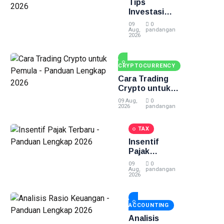
Tips
Investasi
Emas untuk
09
0
Pemula -
Aug,
pandangan
2026
Panduan
Lengkap
2026
CRYPTOCURRENCY
Cara Trading
Crypto untuk
Pemula -
09 Aug,
0
Panduan
2026
pandangan
Lengkap 2026
TAX
Insentif
Pajak
Terbaru -
09
0
Panduan
Aug,
pandangan
2026
Lengkap
2026
ACCOUNTING
Analisis