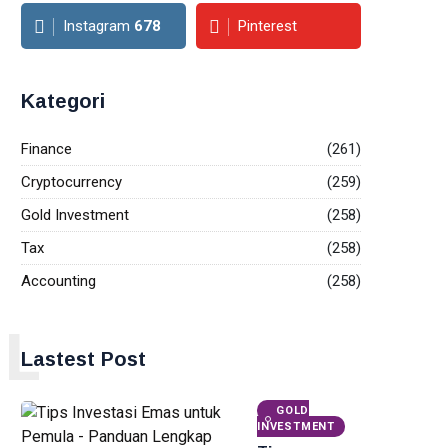
Instagram
678
Pinterest
Kategori
Finance
(261)
Cryptocurrency
(259)
Gold Investment
(258)
Tax
(258)
Accounting
(258)
L
Lastest Post
GOLD
INVESTMENT