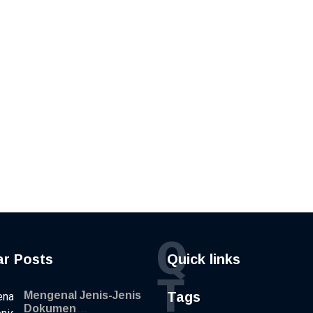
Q
ar Posts
Quick links
T
Mengenal Jenis-Jenis
Tags
Dokumen