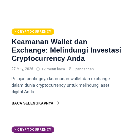
CRYPTOCURRENCY
Keamanan Wallet dan
Exchange: Melindungi Investasi
Cryptocurrency Anda
27 May, 2026
12 menit baca
0 pandangan
Pelajari pentingnya keamanan wallet dan exchange
dalam dunia cryptocurrency untuk melindungi aset
digital Anda.
BACA SELENGKAPNYA
CRYPTOCURRENCY