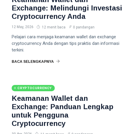
Exchange: Melindungi Investasi
Cryptocurrency Anda
12 May, 2026
12 menit baca
0 pandangan
Pelajari cara menjaga keamanan wallet dan exchange
cryptocurrency Anda dengan tips praktis dan informasi
terkini.
BACA SELENGKAPNYA
CRYPTOCURRENCY
Keamanan Wallet dan
Exchange: Panduan Lengkap
untuk Pengguna
Cryptocurrency
30 Apr, 2026