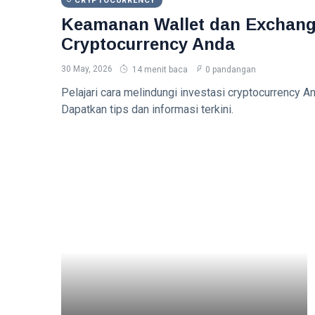
CRYPTOCURRENCY
Keamanan Wallet dan Exchange
Cryptocurrency Anda
30 May, 2026
14 menit baca
0 pandangan
Pelajari cara melindungi investasi cryptocurrenc
Dapatkan tips dan informasi terkini.