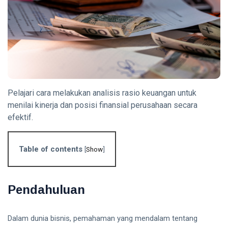
Crypto untuk
Pemula -
09 Aug,
0
Panduan
2026
pandangan
Lengkap 2026
TAX
Insentif
Pajak
Terbaru -
09
0
Panduan
Aug,
pandangan
Pelajari cara melakukan analisis rasio keuangan untuk
2026
Lengkap
menilai kinerja dan posisi finansial perusahaan secara
2026
efektif.
ACCOUNTING
Analisis
Table of contents
[
Show
]
Rasio
Keuangan -
09
0
Panduan
Aug,
pandangan
2026
Lengkap
Pendahuluan
2026
FINANCE
Strategi
Dalam dunia bisnis, pemahaman yang mendalam tentang
Pengelolaan