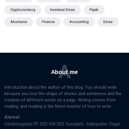
Cryptocurrency
Investasi Emas
Pajak
Akuntansi
Finance
Accounting
Emas
A
About me
Introduction about the author of this blog. You should write
because you love the shape of stories and sentences and the
creation of different words on a page. Writing comes from
reading, and reading is the finest teacher of how to write.
Alamat
Gembongdadi RT 005 RW 002 Suradadi , Kabupaten Tegal