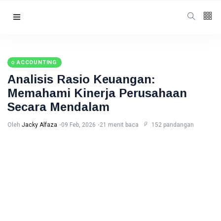
Follow us
65
K
ACCOUNTING
Analisis Rasio Keuangan:
12
K
Memahami Kinerja Perusahaan
Secara Mendalam
678
Oleh
Jacky Alfaza
09 Feb, 2026
21 menit baca
152 pandangan
Kategori
Finance
(261)
Cryptocurrency
(259)