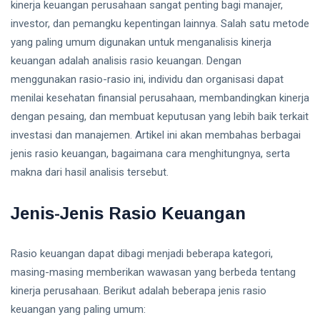
Hutang -
kinerja keuangan perusahaan sangat penting bagi manajer,
09
0
Panduan
Aug,
pandangan
investor, dan pemangku kepentingan lainnya. Salah satu metode
2026
Lengkap
yang paling umum digunakan untuk menganalisis kinerja
2026
GOLD
keuangan adalah analisis rasio keuangan. Dengan
INVESTMENT
menggunakan rasio-rasio ini, individu dan organisasi dapat
Investasi
menilai kesehatan finansial perusahaan, membandingkan kinerja
Emas vs
Investasi
dengan pesaing, dan membuat keputusan yang lebih baik terkait
08
0
Lain -
Aug,
pandangan
2026
investasi dan manajemen. Artikel ini akan membahas berbagai
Panduan
Lengkap
jenis rasio keuangan, bagaimana cara menghitungnya, serta
T
2026
makna dari hasil analisis tersebut.
Tags
Jenis-Jenis Rasio Keuangan
Keuangan
Ekonomi
Rasio keuangan dapat dibagi menjadi beberapa kategori,
masing-masing memberikan wawasan yang berbeda tentang
Investasi
kinerja perusahaan. Berikut adalah beberapa jenis rasio
keuangan yang paling umum:
Cryptocurrency