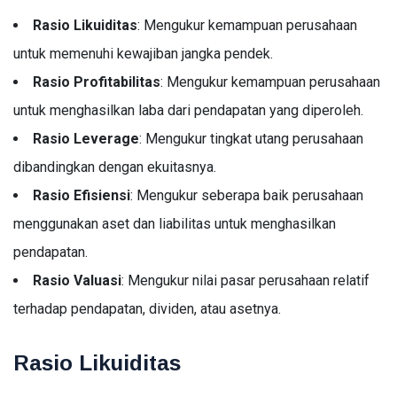
Rasio Likuiditas
: Mengukur kemampuan perusahaan
Investasi Emas
untuk memenuhi kewajiban jangka pendek.
Pajak
Rasio Profitabilitas
: Mengukur kemampuan perusahaan
Akuntansi
untuk menghasilkan laba dari pendapatan yang diperoleh.
Rasio Leverage
: Mengukur tingkat utang perusahaan
Finance
dibandingkan dengan ekuitasnya.
Accounting
Rasio Efisiensi
: Mengukur seberapa baik perusahaan
Emas
menggunakan aset dan liabilitas untuk menghasilkan
pendapatan.
Rasio Valuasi
: Mengukur nilai pasar perusahaan relatif
terhadap pendapatan, dividen, atau asetnya.
Rasio Likuiditas