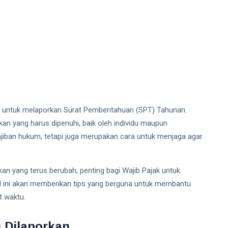
kan untuk melaporkan Surat Pemberitahuan (SPT) Tahunan.
akan yang harus dipenuhi, baik oleh individu maupun
jiban hukum, tetapi juga merupakan cara untuk menjaga agar
n yang terus berubah, penting bagi Wajib Pajak untuk
l ini akan memberikan tips yang berguna untuk membantu
t waktu.
s Dilaporkan