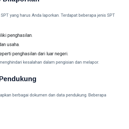
 SPT yang harus Anda laporkan. Terdapat beberapa jenis SPT
liki penghasilan.
dan usaha.
eperti penghasilan dari luar negeri.
menghindari kesalahan dalam pengisian dan melapor.
 Pendukung
iapkan berbagai dokumen dan data pendukung. Beberapa