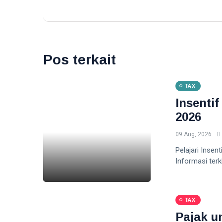
Pos terkait
TAX
Insenti
2026
09 Aug, 2026
Pelajari Insen
Informasi terk
TAX
Pajak u