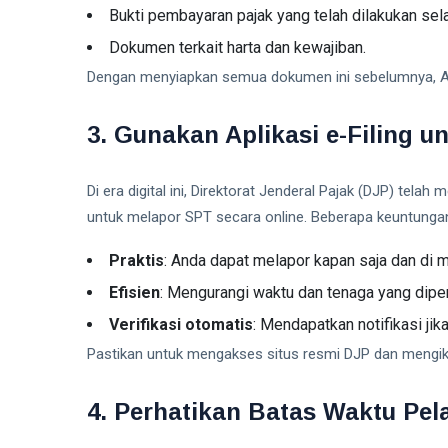
Bukti pembayaran pajak yang telah dilakukan sela
Dokumen terkait harta dan kewajiban.
Dengan menyiapkan semua dokumen ini sebelumnya, An
3. Gunakan Aplikasi e-Filing 
Di era digital ini, Direktorat Jenderal Pajak (DJP) tel
untuk melapor SPT secara online. Beberapa keuntunga
Praktis
: Anda dapat melapor kapan saja dan di m
Efisien
: Mengurangi waktu dan tenaga yang diper
Verifikasi otomatis
: Mendapatkan notifikasi ji
Pastikan untuk mengakses situs resmi DJP dan mengiku
4. Perhatikan Batas Waktu Pel