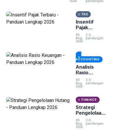
Panduan
2026
pandangan
Lengkap 2026
TAX
Insentif
Pajak
Terbaru -
09
0
Panduan
Aug,
pandangan
2026
Lengkap
2026
ACCOUNTING
Analisis
Rasio
Keuangan -
09
0
Panduan
Aug,
pandangan
2026
Lengkap
2026
FINANCE
Strategi
Pengelolaan
Hutang -
09
0
Panduan
Aug,
pandangan
2026
Lengkap