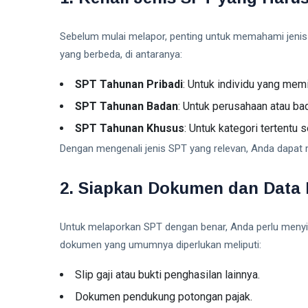
Sebelum mulai melapor, penting untuk memahami jenis
yang berbeda, di antaranya:
SPT Tahunan Pribadi
: Untuk individu yang memi
SPT Tahunan Badan
: Untuk perusahaan atau ba
SPT Tahunan Khusus
: Untuk kategori tertentu s
Dengan mengenali jenis SPT yang relevan, Anda dapat 
2. Siapkan Dokumen dan Data
Untuk melaporkan SPT dengan benar, Anda perlu meny
dokumen yang umumnya diperlukan meliputi:
Slip gaji atau bukti penghasilan lainnya.
Dokumen pendukung potongan pajak.