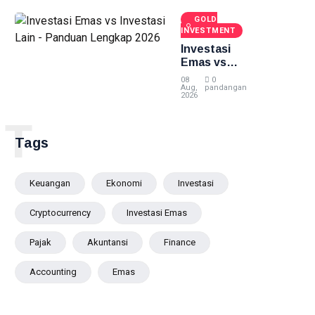
2026
GOLD
INVESTMENT
Investasi
Emas vs
Investasi
08
0
Lain -
Aug,
pandangan
2026
Panduan
Lengkap
T
2026
Tags
Keuangan
Ekonomi
Investasi
Cryptocurrency
Investasi Emas
Pajak
Akuntansi
Finance
Accounting
Emas