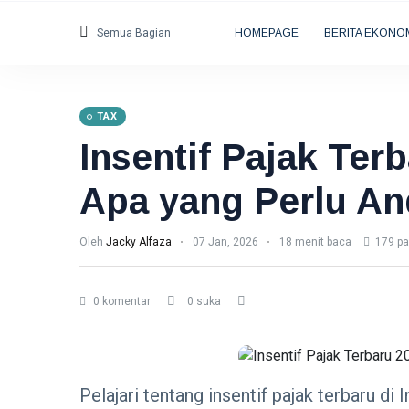
Semua Bagian
HOMEPAGE
BERITA EKONO
TAX
Insentif Pajak Ter
Apa yang Perlu An
Oleh
Jacky Alfaza
07 Jan, 2026
18 menit baca
179 p
0 komentar
0 suka
Pelajari tentang insentif pajak terbaru d