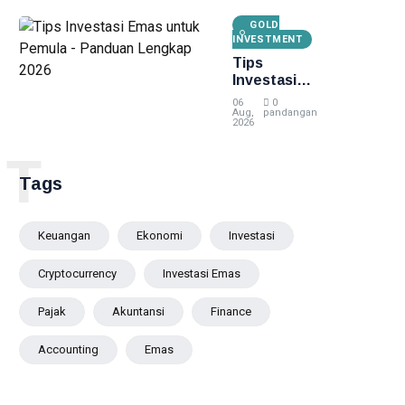
2026
GOLD
INVESTMENT
Tips
Investasi
Emas untuk
06
0
Pemula -
Aug,
pandangan
2026
Panduan
Lengkap
T
2026
Tags
Keuangan
Ekonomi
Investasi
Cryptocurrency
Investasi Emas
Pajak
Akuntansi
Finance
Accounting
Emas