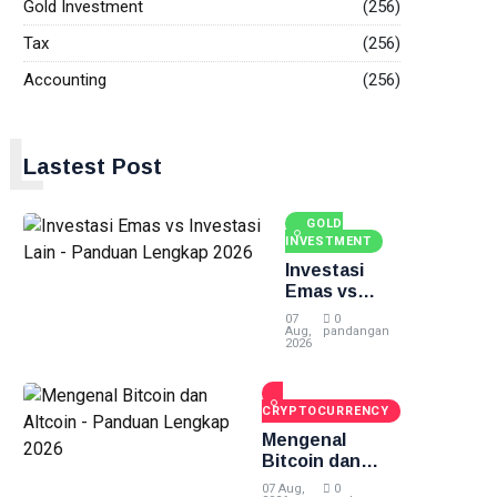
Gold Investment
(256)
Tax
(256)
Accounting
(256)
L
Lastest Post
GOLD
INVESTMENT
Investasi
Emas vs
Investasi
07
0
Lain -
Aug,
pandangan
2026
Panduan
Lengkap
2026
CRYPTOCURRENCY
Mengenal
Bitcoin dan
Altcoin -
07 Aug,
0