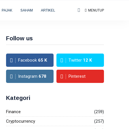
PAJAK
SAHAM
ARTIKEL
MENUTUP
Follow us
Facebook
65
K
Twitter
12
K
Instagram
678
Pinterest
Kategori
Finance
(259)
Cryptocurrency
(257)