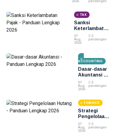
Panduan
2026
pandangan
Lengkap 2026
TAX
Sanksi
Keterlambatan
Pajak -
07
0
Panduan
Aug,
pandangan
2026
Lengkap 2026
ACCOUNTING
Dasar-dasar
Akuntansi -
Panduan
07
0
Lengkap
Aug,
pandangan
2026
2026
FINANCE
Strategi
Pengelolaan
Hutang -
07
0
Panduan
Aug,
pandangan
2026
Lengkap