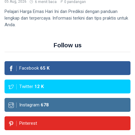
05 Aug, 2026
6 menit baca
0 pandangan
Pelajari Harga Emas Hari Ini dan Prediksi dengan panduan
lengkap dan terpercaya. Informasi terkini dan tips praktis untuk
Anda.
Follow us
Facebook
65
K
Twitter
12
K
Instagram
678
Pinterest