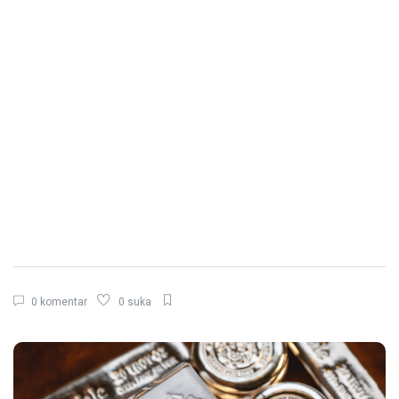
Gold Investment
(256)
Tax
(256)
Accounting
(256)
L
Lastest Post
GOLD
INVESTMENT
Investasi
Emas vs
Investasi
07
0
0 komentar
0 suka
Lain -
Aug,
pandangan
2026
Panduan
Lengkap
2026
CRYPTOCURRENCY
Mengenal