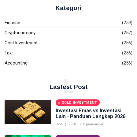
Kategori
Finance
(259)
Cryptocurrency
(257)
Gold Investment
(256)
Tax
(256)
Accounting
(256)
L
Lastest Post
GOLD INVESTMENT
Investasi Emas vs Investasi
Lain - Panduan Lengkap 2026
07 Aug, 2026
0 pandangan