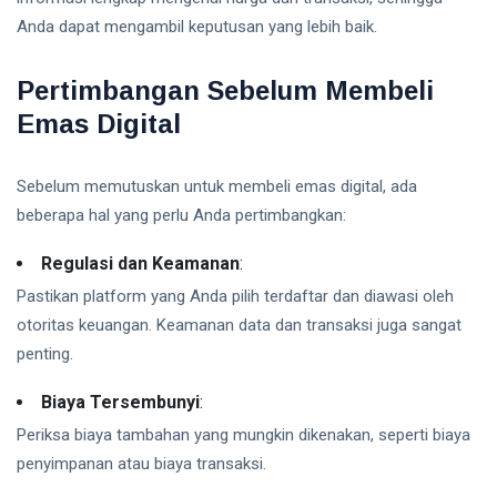
Anda dapat mengambil keputusan yang lebih baik.
Pertimbangan Sebelum Membeli
Emas Digital
Sebelum memutuskan untuk membeli emas digital, ada
beberapa hal yang perlu Anda pertimbangkan:
Regulasi dan Keamanan
:
Pastikan platform yang Anda pilih terdaftar dan diawasi oleh
otoritas keuangan. Keamanan data dan transaksi juga sangat
penting.
Biaya Tersembunyi
:
Periksa biaya tambahan yang mungkin dikenakan, seperti biaya
penyimpanan atau biaya transaksi.