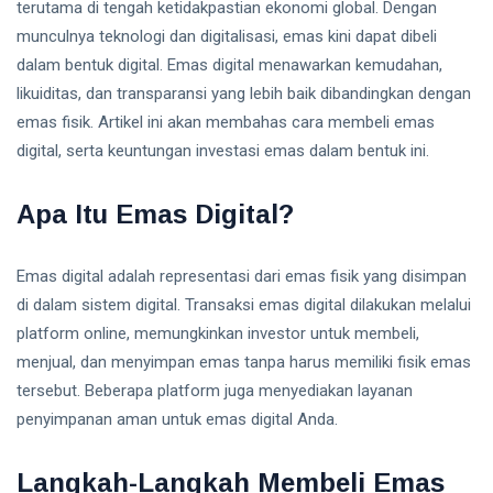
Hutang -
terutama di tengah ketidakpastian ekonomi global. Dengan
07
0
Panduan
Aug,
pandangan
munculnya teknologi dan digitalisasi, emas kini dapat dibeli
2026
Lengkap
dalam bentuk digital. Emas digital menawarkan kemudahan,
2026
GOLD
likuiditas, dan transparansi yang lebih baik dibandingkan dengan
INVESTMENT
emas fisik. Artikel ini akan membahas cara membeli emas
Tips
digital, serta keuntungan investasi emas dalam bentuk ini.
Investasi
Emas untuk
06
0
Pemula -
Aug,
pandangan
2026
Apa Itu Emas Digital?
Panduan
Lengkap
T
2026
Tags
Emas digital adalah representasi dari emas fisik yang disimpan
di dalam sistem digital. Transaksi emas digital dilakukan melalui
platform online, memungkinkan investor untuk membeli,
Keuangan
menjual, dan menyimpan emas tanpa harus memiliki fisik emas
Ekonomi
tersebut. Beberapa platform juga menyediakan layanan
penyimpanan aman untuk emas digital Anda.
Investasi
Langkah-Langkah Membeli Emas
Cryptocurrency