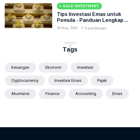
GOLD INVESTMENT
Tips Investasi Emas untuk
Pemula - Panduan Lengkap
2026
06 Aug, 2026
0 pandangan
T
Tags
Keuangan
Ekonomi
Investasi
Cryptocurrency
Investasi Emas
Pajak
Akuntansi
Finance
Accounting
Emas