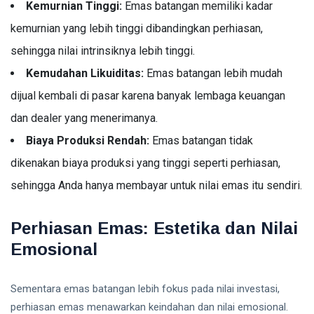
Kemurnian Tinggi:
Emas batangan memiliki kadar
Investasi Emas
kemurnian yang lebih tinggi dibandingkan perhiasan,
sehingga nilai intrinsiknya lebih tinggi.
Pajak
Kemudahan Likuiditas:
Emas batangan lebih mudah
Akuntansi
dijual kembali di pasar karena banyak lembaga keuangan
Finance
dan dealer yang menerimanya.
Accounting
Biaya Produksi Rendah:
Emas batangan tidak
dikenakan biaya produksi yang tinggi seperti perhiasan,
Emas
sehingga Anda hanya membayar untuk nilai emas itu sendiri.
Perhiasan Emas: Estetika dan Nilai
Emosional
Sementara emas batangan lebih fokus pada nilai investasi,
perhiasan emas menawarkan keindahan dan nilai emosional.