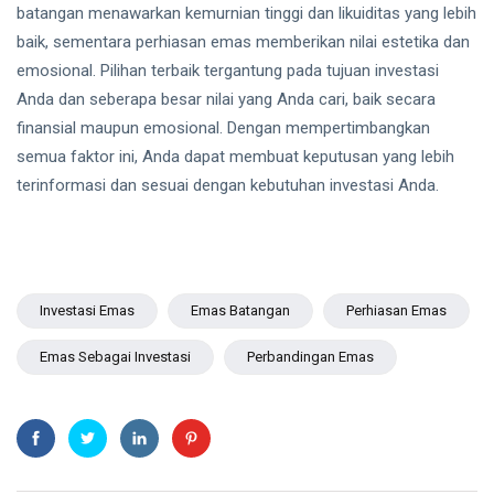
batangan menawarkan kemurnian tinggi dan likuiditas yang lebih
baik, sementara perhiasan emas memberikan nilai estetika dan
emosional. Pilihan terbaik tergantung pada tujuan investasi
Anda dan seberapa besar nilai yang Anda cari, baik secara
finansial maupun emosional. Dengan mempertimbangkan
semua faktor ini, Anda dapat membuat keputusan yang lebih
terinformasi dan sesuai dengan kebutuhan investasi Anda.
Investasi Emas
Emas Batangan
Perhiasan Emas
Emas Sebagai Investasi
Perbandingan Emas