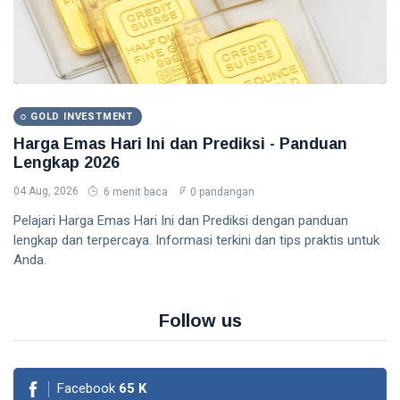
GOLD INVESTMENT
Harga Emas Hari Ini dan Prediksi - Panduan
Lengkap 2026
04 Aug, 2026
6 menit baca
0 pandangan
Pelajari Harga Emas Hari Ini dan Prediksi dengan panduan
lengkap dan terpercaya. Informasi terkini dan tips praktis untuk
Anda.
Follow us
Facebook
65
K