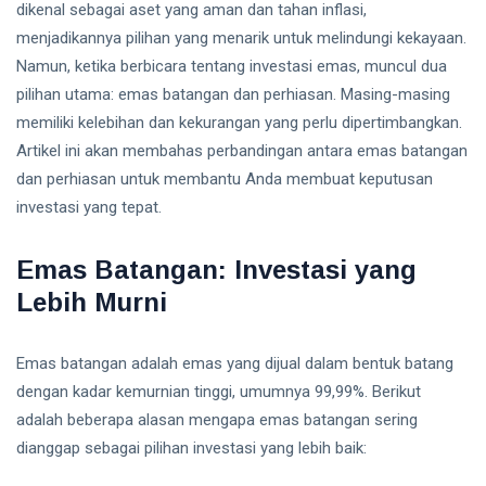
Pemula -
dikenal sebagai aset yang aman dan tahan inflasi,
06
0
Panduan
Aug,
pandangan
2026
menjadikannya pilihan yang menarik untuk melindungi kekayaan.
Lengkap
2026
Namun, ketika berbicara tentang investasi emas, muncul dua
GOLD
pilihan utama: emas batangan dan perhiasan. Masing-masing
INVESTMENT
memiliki kelebihan dan kekurangan yang perlu dipertimbangkan.
Harga Emas
Hari Ini dan
Artikel ini akan membahas perbandingan antara emas batangan
Prediksi -
05
dan perhiasan untuk membantu Anda membuat keputusan
0
Panduan
Aug,
pandangan
2026
investasi yang tepat.
Lengkap
2026
T
Emas Batangan: Investasi yang
Tags
Lebih Murni
Keuangan
Emas batangan adalah emas yang dijual dalam bentuk batang
Ekonomi
dengan kadar kemurnian tinggi, umumnya 99,99%. Berikut
adalah beberapa alasan mengapa emas batangan sering
Investasi
dianggap sebagai pilihan investasi yang lebih baik:
Cryptocurrency