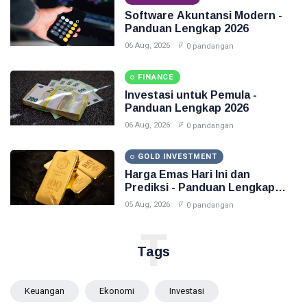
Software Akuntansi Modern -
Panduan Lengkap 2026
06 Aug, 2026
0 pandangan
FINANCE
Investasi untuk Pemula -
Panduan Lengkap 2026
06 Aug, 2026
0 pandangan
GOLD INVESTMENT
Harga Emas Hari Ini dan
Prediksi - Panduan Lengkap
2026
05 Aug, 2026
0 pandangan
T
Tags
Keuangan
Ekonomi
Investasi