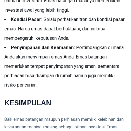
untuk berinvestasi. Emas batangan biasanya memerlukan
investasi awal yang lebih tinggi.
Kondisi Pasar:
Selalu perhatikan tren dan kondisi pasar
emas. Harga emas dapat berfluktuasi, dan ini bisa
mempengaruhi keputusan Anda.
Penyimpanan dan Keamanan:
Pertimbangkan di mana
Anda akan menyimpan emas Anda. Emas batangan
memerlukan tempat penyimpanan yang aman, sementara
perhiasan bisa disimpan di rumah namun juga memiliki
risiko pencurian.
KESIMPULAN
Baik emas batangan maupun perhiasan memiliki kelebihan dan
kekurangan masing-masing sebagai pilihan investasi. Emas