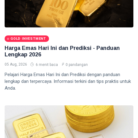
GOLD INVESTMENT
Harga Emas Hari Ini dan Prediksi - Panduan
Lengkap 2026
05 Aug, 2026
6 menit baca
0 pandangan
Pelajari Harga Emas Hari Ini dan Prediksi dengan panduan
lengkap dan terpercaya. Informasi terkini dan tips praktis untuk
Anda.