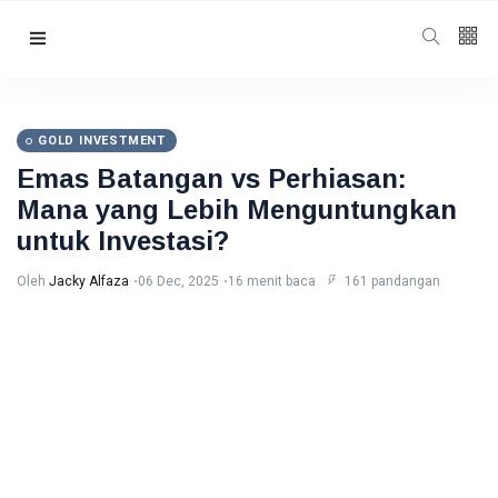
Follow us
65
K
GOLD INVESTMENT
Emas Batangan vs Perhiasan:
12
K
Mana yang Lebih Menguntungkan
untuk Investasi?
678
Oleh
Jacky Alfaza
06 Dec, 2025
16 menit baca
161 pandangan
Kategori
Finance
(258)
Cryptocurrency
(256)