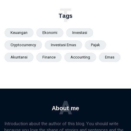
T
Tags
Keuangan
Ekonomi
Investasi
Cryptocurrency
Investasi Emas
Pajak
Akuntansi
Finance
Accounting
Emas
A
About me
Introduction about the author of this blog. You should write
because you love the shape of stories and sentences and the