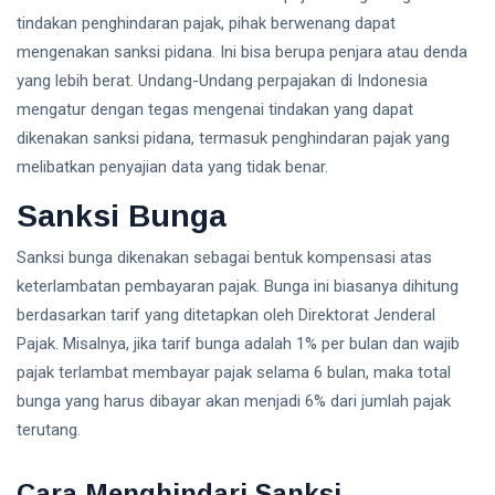
tindakan penghindaran pajak, pihak berwenang dapat
mengenakan sanksi pidana. Ini bisa berupa penjara atau denda
yang lebih berat. Undang-Undang perpajakan di Indonesia
mengatur dengan tegas mengenai tindakan yang dapat
dikenakan sanksi pidana, termasuk penghindaran pajak yang
melibatkan penyajian data yang tidak benar.
Sanksi Bunga
Sanksi bunga dikenakan sebagai bentuk kompensasi atas
keterlambatan pembayaran pajak. Bunga ini biasanya dihitung
berdasarkan tarif yang ditetapkan oleh Direktorat Jenderal
Pajak. Misalnya, jika tarif bunga adalah 1% per bulan dan wajib
pajak terlambat membayar pajak selama 6 bulan, maka total
bunga yang harus dibayar akan menjadi 6% dari jumlah pajak
terutang.
Cara Menghindari Sanksi