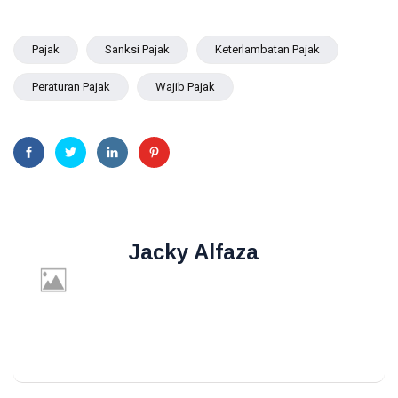
Pajak
Sanksi Pajak
Keterlambatan Pajak
Peraturan Pajak
Wajib Pajak
Jacky Alfaza