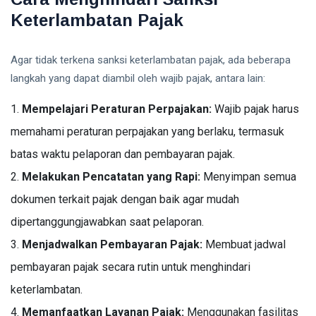
Keterlambatan Pajak
Agar tidak terkena sanksi keterlambatan pajak, ada beberapa
langkah yang dapat diambil oleh wajib pajak, antara lain:
Mempelajari Peraturan Perpajakan:
Wajib pajak harus
memahami peraturan perpajakan yang berlaku, termasuk
batas waktu pelaporan dan pembayaran pajak.
Melakukan Pencatatan yang Rapi:
Menyimpan semua
dokumen terkait pajak dengan baik agar mudah
dipertanggungjawabkan saat pelaporan.
Menjadwalkan Pembayaran Pajak:
Membuat jadwal
pembayaran pajak secara rutin untuk menghindari
keterlambatan.
Memanfaatkan Layanan Pajak:
Menggunakan fasilitas