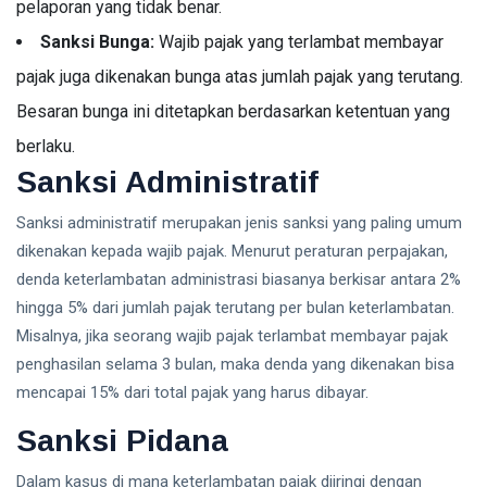
pelaporan yang tidak benar.
Sanksi Bunga:
Wajib pajak yang terlambat membayar
pajak juga dikenakan bunga atas jumlah pajak yang terutang.
Besaran bunga ini ditetapkan berdasarkan ketentuan yang
berlaku.
Sanksi Administratif
Sanksi administratif merupakan jenis sanksi yang paling umum
dikenakan kepada wajib pajak. Menurut peraturan perpajakan,
denda keterlambatan administrasi biasanya berkisar antara 2%
hingga 5% dari jumlah pajak terutang per bulan keterlambatan.
Misalnya, jika seorang wajib pajak terlambat membayar pajak
penghasilan selama 3 bulan, maka denda yang dikenakan bisa
mencapai 15% dari total pajak yang harus dibayar.
Sanksi Pidana
Dalam kasus di mana keterlambatan pajak diiringi dengan