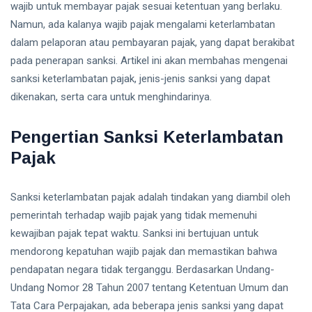
Hutang -
wajib untuk membayar pajak sesuai ketentuan yang berlaku.
07
0
Panduan
Aug,
pandangan
2026
Namun, ada kalanya wajib pajak mengalami keterlambatan
Lengkap
2026
dalam pelaporan atau pembayaran pajak, yang dapat berakibat
GOLD
pada penerapan sanksi. Artikel ini akan membahas mengenai
INVESTMENT
sanksi keterlambatan pajak, jenis-jenis sanksi yang dapat
Tips
Investasi
dikenakan, serta cara untuk menghindarinya.
Emas untuk
06
0
Pemula -
Aug,
pandangan
2026
Pengertian Sanksi Keterlambatan
Panduan
Lengkap
Pajak
T
2026
Tags
Sanksi keterlambatan pajak adalah tindakan yang diambil oleh
pemerintah terhadap wajib pajak yang tidak memenuhi
Keuangan
kewajiban pajak tepat waktu. Sanksi ini bertujuan untuk
Ekonomi
mendorong kepatuhan wajib pajak dan memastikan bahwa
pendapatan negara tidak terganggu. Berdasarkan Undang-
Investasi
Undang Nomor 28 Tahun 2007 tentang Ketentuan Umum dan
Cryptocurrency
Tata Cara Perpajakan, ada beberapa jenis sanksi yang dapat