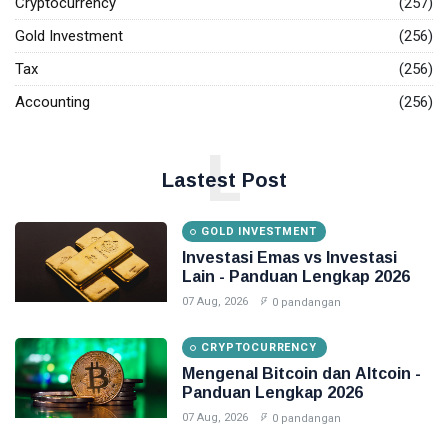
Cryptocurrency
(257)
Gold Investment
(256)
Tax
(256)
Accounting
(256)
L
Lastest Post
GOLD INVESTMENT
Investasi Emas vs Investasi
Lain - Panduan Lengkap 2026
07 Aug, 2026
0 pandangan
CRYPTOCURRENCY
Mengenal Bitcoin dan Altcoin -
Panduan Lengkap 2026
07 Aug, 2026
0 pandangan