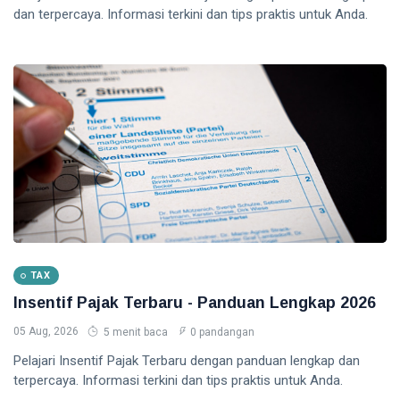
dan terpercaya. Informasi terkini dan tips praktis untuk Anda.
TAX
Insentif Pajak Terbaru - Panduan Lengkap 2026
05 Aug, 2026
5 menit baca
0 pandangan
Pelajari Insentif Pajak Terbaru dengan panduan lengkap dan
terpercaya. Informasi terkini dan tips praktis untuk Anda.