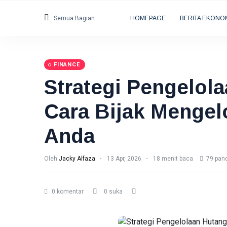
Semua Bagian
HOMEPAGE
BERITA EKONO
FINANCE
Strategi Pengelol
Cara Bijak Mengel
Anda
Oleh
Jacky Alfaza
13 Apr, 2026
18 menit baca
79 pan
0 komentar
0 suka