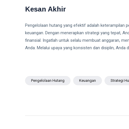
Kesan Akhir
Pengelolaan hutang yang efektif adalah keterampilan
keuangan. Dengan menerapkan strategi yang tepat, A
finansial. Ingatlah untuk selalu membuat anggaran, m
Anda. Melalui upaya yang konsisten dan disiplin, Anda
Pengelolaan Hutang
Keuangan
Strategi H