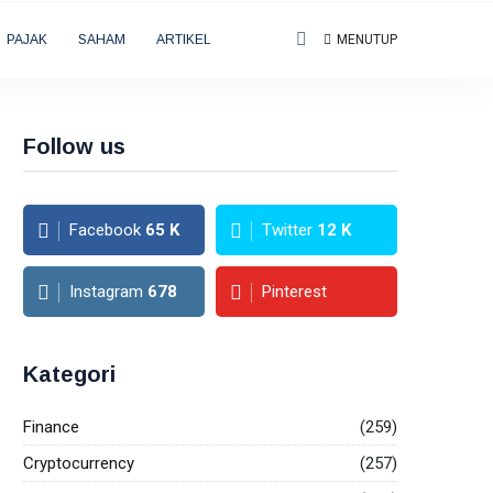
PAJAK
SAHAM
ARTIKEL
MENUTUP
Follow us
Facebook
65
K
Twitter
12
K
Instagram
678
Pinterest
Kategori
Finance
(259)
Cryptocurrency
(257)