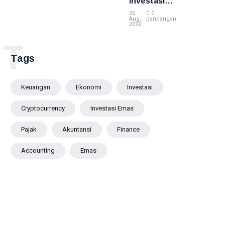
Investasi
Emas untuk
06
0
Pemula -
Aug,
pandangan
2026
Panduan
Lengkap
T
2026
Tags
Keuangan
Ekonomi
Investasi
Cryptocurrency
Investasi Emas
Pajak
Akuntansi
Finance
Accounting
Emas