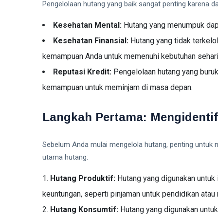
Pengelolaan hutang yang baik sangat penting karena 
Kesehatan Mental:
Hutang yang menumpuk dap
Kesehatan Finansial:
Hutang yang tidak terkel
kemampuan Anda untuk memenuhi kebutuhan sehari-
Reputasi Kredit:
Pengelolaan hutang yang buruk
kemampuan untuk meminjam di masa depan.
Langkah Pertama: Mengidentif
Sebelum Anda mulai mengelola hutang, penting untuk me
utama hutang:
Hutang Produktif:
Hutang yang digunakan untuk 
keuntungan, seperti pinjaman untuk pendidikan atau
Hutang Konsumtif:
Hutang yang digunakan untuk