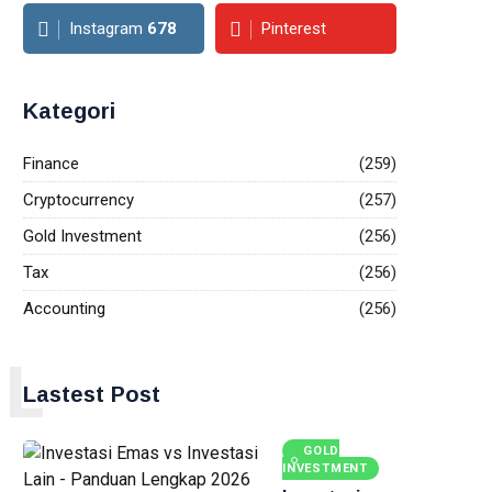
Instagram
678
Pinterest
Kategori
Finance
(259)
Cryptocurrency
(257)
Gold Investment
(256)
Tax
(256)
Accounting
(256)
L
Lastest Post
GOLD
INVESTMENT