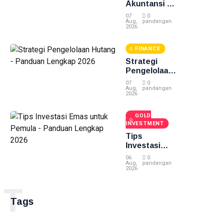
Akuntansi -
Panduan
07
0
Lengkap
Aug,
pandangan
2026
2026
FINANCE
Strategi
Pengelolaan
Hutang -
07
0
Panduan
Aug,
pandangan
2026
Lengkap
2026
GOLD
INVESTMENT
Tips
Investasi
Emas untuk
06
0
Pemula -
Aug,
pandangan
2026
Panduan
Lengkap
T
2026
Tags