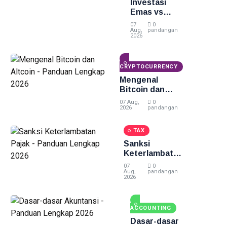
Investasi
Emas vs
Investasi
07
0
Lain -
Aug,
pandangan
2026
Panduan
Lengkap
2026
CRYPTOCURRENCY
Mengenal
Bitcoin dan
Altcoin -
07 Aug,
0
Panduan
2026
pandangan
Lengkap 2026
TAX
Sanksi
Keterlambatan
Pajak -
07
0
Panduan
Aug,
pandangan
2026
Lengkap 2026
ACCOUNTING
Dasar-dasar