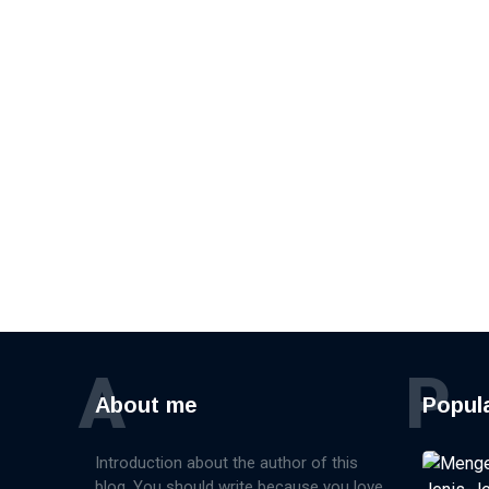
A
P
About me
Popul
Introduction about the author of this
blog. You should write because you love