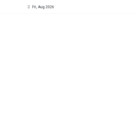
Fri, Aug 2026