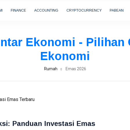
MI
FINANCE
ACCOUNTING
CRYPTOCURRENCY
PABEAN
ntar Ekonomi - Pilihan
Ekonomi
Rumah
Emas 2026
ksi: Panduan Investasi Emas