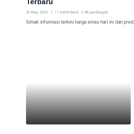
Terbaru
26 May, 2026
11 menit baca
48 pandangan
Simak informasi terkini harga emas hari ini dan pred