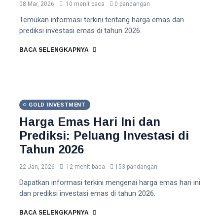
08 Mar, 2026
10 menit baca
0 pandangan
Temukan informasi terkini tentang harga emas dan
prediksi investasi emas di tahun 2026.
BACA SELENGKAPNYA
GOLD INVESTMENT
Harga Emas Hari Ini dan
Prediksi: Peluang Investasi di
Tahun 2026
22 Jan, 2026
12 menit baca
153 pandangan
Dapatkan informasi terkini mengenai harga emas hari ini
dan prediksi investasi emas di tahun 2026.
BACA SELENGKAPNYA