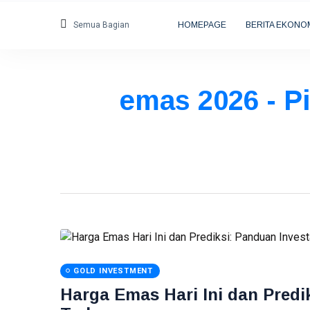
Semua Bagian
HOMEPAGE
BERITA EKONO
emas 2026 - Pi
GOLD INVESTMENT
Harga Emas Hari Ini dan Predi