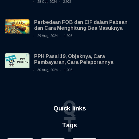
28 Oct, 2024
2,926
Perbedaan FOB dan CIF dalam Pabean
dan Cara Menghitung Bea Masuknya
29 Aug, 2024
1,906
PPH Pasal 19, Objeknya, Cara
Pembayaran, Cara Pelaporannya
30 Aug, 2024
1,008
Q
Quick links
T
Tags