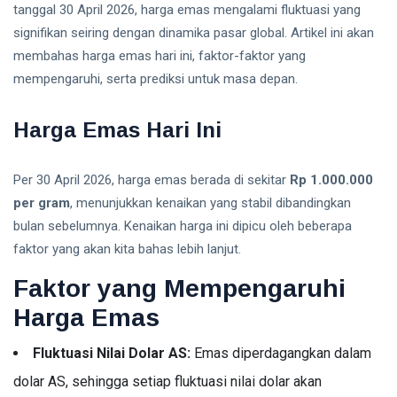
Hutang -
tanggal 30 April 2026, harga emas mengalami fluktuasi yang
09
0
Panduan
Aug,
pandangan
2026
signifikan seiring dengan dinamika pasar global. Artikel ini akan
Lengkap
2026
membahas harga emas hari ini, faktor-faktor yang
GOLD
mempengaruhi, serta prediksi untuk masa depan.
INVESTMENT
Investasi
Emas vs
Harga Emas Hari Ini
Investasi
08
0
Lain -
Aug,
pandangan
2026
Panduan
Per 30 April 2026, harga emas berada di sekitar
Rp 1.000.000
Lengkap
T
per gram
, menunjukkan kenaikan yang stabil dibandingkan
2026
Tags
bulan sebelumnya. Kenaikan harga ini dipicu oleh beberapa
faktor yang akan kita bahas lebih lanjut.
Keuangan
Faktor yang Mempengaruhi
Harga Emas
Ekonomi
Investasi
Fluktuasi Nilai Dolar AS:
Emas diperdagangkan dalam
dolar AS, sehingga setiap fluktuasi nilai dolar akan
Cryptocurrency