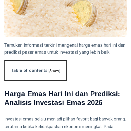
Crypto untuk
Pemula -
09 Aug,
0
Panduan
2026
pandangan
Lengkap 2026
TAX
Insentif
Pajak
Temukan informasi terkini mengenai harga emas hari ini dan
Terbaru -
09
0
prediksi pasar emas untuk investasi yang lebih baik.
Panduan
Aug,
pandangan
2026
Lengkap
2026
Table of contents
[
Show
]
ACCOUNTING
Analisis
Rasio
Keuangan -
Harga Emas Hari Ini dan Prediksi:
09
0
Panduan
Aug,
pandangan
2026
Analisis Investasi Emas 2026
Lengkap
2026
FINANCE
Investasi emas selalu menjadi pilihan favorit bagi banyak orang,
Strategi
Pengelolaan
terutama ketika ketidakpastian ekonomi meningkat. Pada