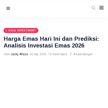
Follow us
65
K
GOLD INVESTMENT
Harga Emas Hari Ini dan Prediksi:
12
K
Analisis Investasi Emas 2026
Oleh
Jacky Alfaza
30 Apr, 2026
16 menit baca
84 pandangan
678
Kategori
Finance
(261)
Cryptocurrency
(259)