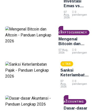
Investasi
Emas vs
Investasi
07
0
Lain -
Aug,
pandangan
2026
Panduan
Lengkap
2026
CRYPTOCURRENCY
Mengenal
Bitcoin dan
Altcoin -
07 Aug,
0
Panduan
2026
pandangan
Lengkap 2026
TAX
Sanksi
Keterlambatan
Pajak -
07
0
Panduan
Aug,
pandangan
2026
Lengkap 2026
ACCOUNTING
Dasar-dasar