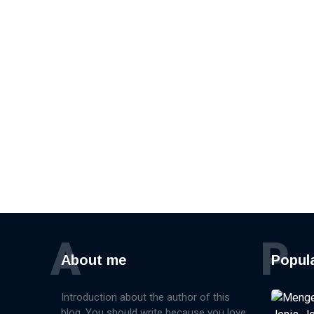
A
P
About me
Popul
Introduction about the author of this
blog. You should write because you love