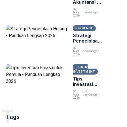
Akuntansi -
Panduan
07
0
Lengkap
Aug,
pandangan
2026
2026
FINANCE
Strategi
Pengelolaan
Hutang -
07
0
Panduan
Aug,
pandangan
2026
Lengkap
2026
GOLD
INVESTMENT
Tips
Investasi
Emas untuk
06
0
Pemula -
Aug,
pandangan
2026
Panduan
Lengkap
T
2026
Tags