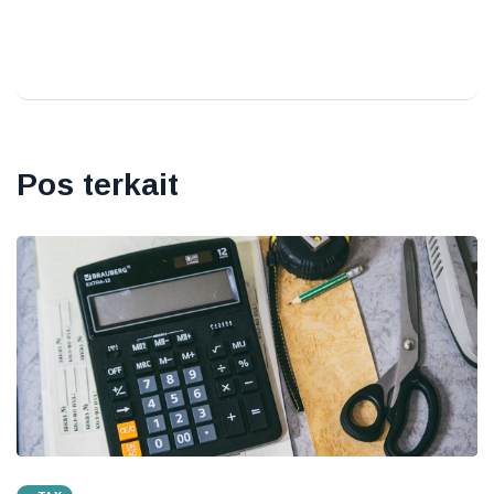
Pos terkait