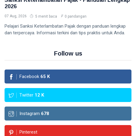
Sanksi Keterlambatan Pajak - Panduan Lengkap
2026
07 Aug, 2026
5 menit baca
0 pandangan
Pelajari Sanksi Keterlambatan Pajak dengan panduan lengkap
dan terpercaya. Informasi terkini dan tips praktis untuk Anda.
Follow us
Facebook
65
K
Twitter
12
K
Instagram
678
Pinterest