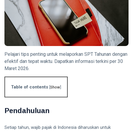
Crypto untuk
Pemula -
09 Aug,
0
Panduan
2026
pandangan
Lengkap 2026
TAX
Insentif
Pajak
Terbaru -
09
0
Panduan
Aug,
pandangan
Pelajari tips penting untuk melaporkan SPT Tahunan dengan
2026
Lengkap
efektif dan tepat waktu. Dapatkan informasi terkini per 30
2026
Maret 2026.
ACCOUNTING
Analisis
Table of contents
[
Show
]
Rasio
Keuangan -
09
0
Panduan
Aug,
pandangan
2026
Lengkap
Pendahuluan
2026
FINANCE
Strategi
Setiap tahun, wajib pajak di Indonesia diharuskan untuk
Pengelolaan