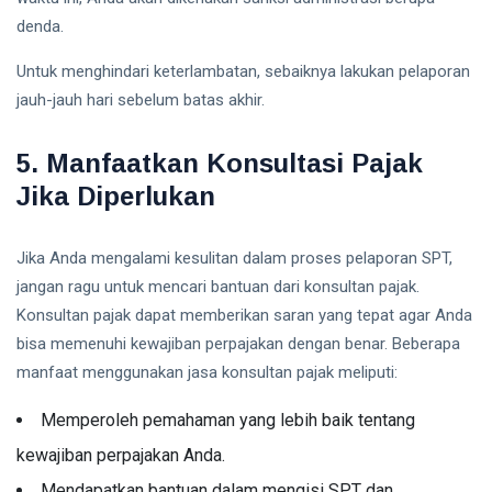
denda.
Untuk menghindari keterlambatan, sebaiknya lakukan pelaporan
jauh-jauh hari sebelum batas akhir.
5. Manfaatkan Konsultasi Pajak
Jika Diperlukan
Jika Anda mengalami kesulitan dalam proses pelaporan SPT,
jangan ragu untuk mencari bantuan dari konsultan pajak.
Konsultan pajak dapat memberikan saran yang tepat agar Anda
bisa memenuhi kewajiban perpajakan dengan benar. Beberapa
manfaat menggunakan jasa konsultan pajak meliputi:
Memperoleh pemahaman yang lebih baik tentang
kewajiban perpajakan Anda.
Mendapatkan bantuan dalam mengisi SPT dan