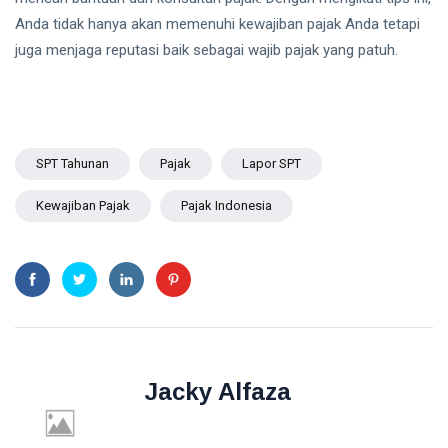
Anda tidak hanya akan memenuhi kewajiban pajak Anda tetapi
juga menjaga reputasi baik sebagai wajib pajak yang patuh.
SPT Tahunan
Pajak
Lapor SPT
Kewajiban Pajak
Pajak Indonesia
Jacky Alfaza