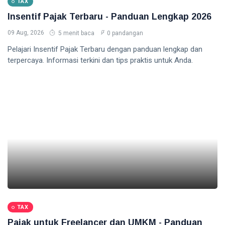
TAX
Insentif Pajak Terbaru - Panduan Lengkap 2026
09 Aug, 2026
5 menit baca
0 pandangan
Pelajari Insentif Pajak Terbaru dengan panduan lengkap dan
terpercaya. Informasi terkini dan tips praktis untuk Anda.
TAX
Pajak untuk Freelancer dan UMKM - Panduan