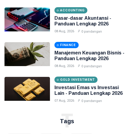
ACCOUNTING
Dasar-dasar Akuntansi -
Panduan Lengkap 2026
08 Aug, 2026
0 pandangan
FINANCE
Manajemen Keuangan Bisnis -
Panduan Lengkap 2026
08 Aug, 2026
0 pandangan
GOLD INVESTMENT
Investasi Emas vs Investasi
Lain - Panduan Lengkap 2026
07 Aug, 2026
0 pandangan
T
Tags