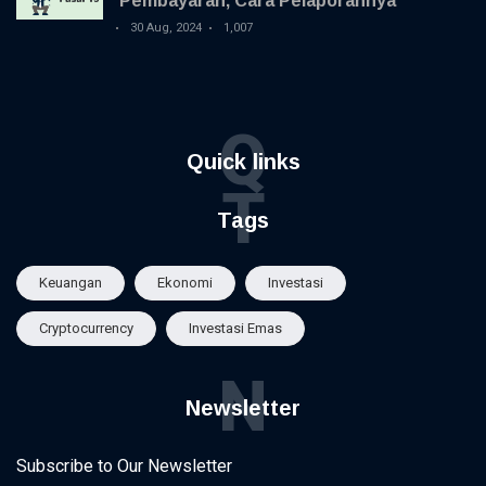
Pembayaran, Cara Pelaporannya
30 Aug, 2024
1,007
Q
Quick links
T
Tags
Keuangan
Ekonomi
Investasi
Cryptocurrency
Investasi Emas
N
Newsletter
Subscribe to Our Newsletter