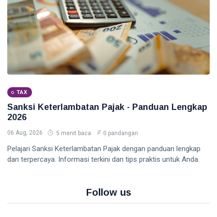
TAX
Sanksi Keterlambatan Pajak - Panduan Lengkap
2026
06 Aug, 2026
5 menit baca
0 pandangan
Pelajari Sanksi Keterlambatan Pajak dengan panduan lengkap
dan terpercaya. Informasi terkini dan tips praktis untuk Anda.
Follow us