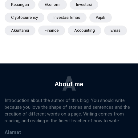
Keuangan
Ekonomi
Investasi
Cryptocurrency
Investasi Emas
Pajak
Akuntansi
Finance
Accounting
Emas
A
About me
Introduction about the author of this blog. You should write
because you love the shape of stories and sentences and the
creation of different words on a page. Writing comes from
reading, and reading is the finest teacher of how to write.
Alamat