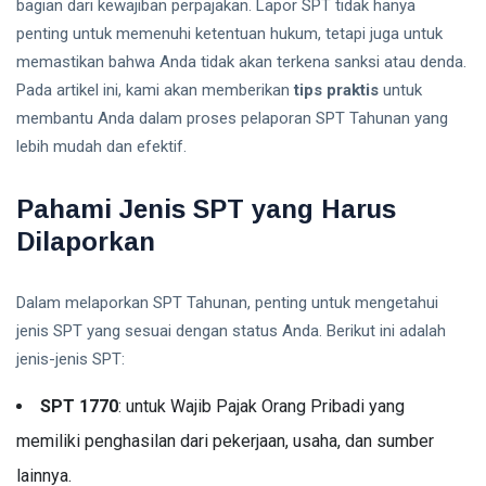
Bisnis -
bagian dari kewajiban perpajakan. Lapor SPT tidak hanya
08
0
Panduan
Aug,
pandangan
penting untuk memenuhi ketentuan hukum, tetapi juga untuk
2026
Lengkap
memastikan bahwa Anda tidak akan terkena sanksi atau denda.
2026
GOLD
Pada artikel ini, kami akan memberikan
tips praktis
untuk
INVESTMENT
membantu Anda dalam proses pelaporan SPT Tahunan yang
Investasi
lebih mudah dan efektif.
Emas vs
Investasi
07
0
Lain -
Aug,
pandangan
2026
Pahami Jenis SPT yang Harus
Panduan
Lengkap
Dilaporkan
T
2026
Tags
Dalam melaporkan SPT Tahunan, penting untuk mengetahui
jenis SPT yang sesuai dengan status Anda. Berikut ini adalah
Keuangan
jenis-jenis SPT:
Ekonomi
SPT 1770
: untuk Wajib Pajak Orang Pribadi yang
Investasi
memiliki penghasilan dari pekerjaan, usaha, dan sumber
Cryptocurrency
lainnya.