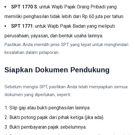
SPT 1770 S
: untuk Wajib Pajak Orang Pribadi yang
Investasi Emas
memiliki penghasilan tidak lebih dari Rp 60 juta per tahun.
Pajak
SPT 1771
: untuk Wajib Pajak Badan yang meliputi
Akuntansi
perusahaan, yayasan, dan bentuk usaha lainnya.
Pastikan Anda memilih jenis SPT yang tepat untuk menghindari
Finance
kesalahan dalam pelaporan.
Accounting
Siapkan Dokumen Pendukung
Emas
Sebelum mengisi SPT, pastikan Anda telah menyiapkan semua
dokumen yang diperlukan, seperti:
Slip gaji atau bukti penghasilan lainnya.
Bukti potong pajak dari pihak ketiga (jika ada).
Bukti pembayaran pajak sebelumnya.