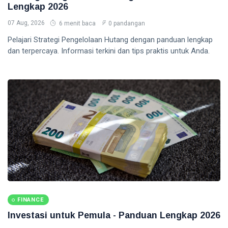
Lengkap 2026
07 Aug, 2026
6 menit baca
0 pandangan
Pelajari Strategi Pengelolaan Hutang dengan panduan lengkap
dan terpercaya. Informasi terkini dan tips praktis untuk Anda.
FINANCE
Investasi untuk Pemula - Panduan Lengkap 2026