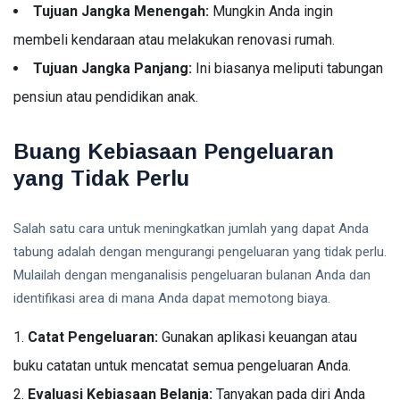
Tujuan Jangka Menengah:
Mungkin Anda ingin
Investasi Emas
membeli kendaraan atau melakukan renovasi rumah.
Pajak
Tujuan Jangka Panjang:
Ini biasanya meliputi tabungan
pensiun atau pendidikan anak.
Akuntansi
Finance
Buang Kebiasaan Pengeluaran
yang Tidak Perlu
Accounting
Emas
Salah satu cara untuk meningkatkan jumlah yang dapat Anda
tabung adalah dengan mengurangi pengeluaran yang tidak perlu.
Mulailah dengan menganalisis pengeluaran bulanan Anda dan
identifikasi area di mana Anda dapat memotong biaya.
Catat Pengeluaran:
Gunakan aplikasi keuangan atau
buku catatan untuk mencatat semua pengeluaran Anda.
Evaluasi Kebiasaan Belanja:
Tanyakan pada diri Anda