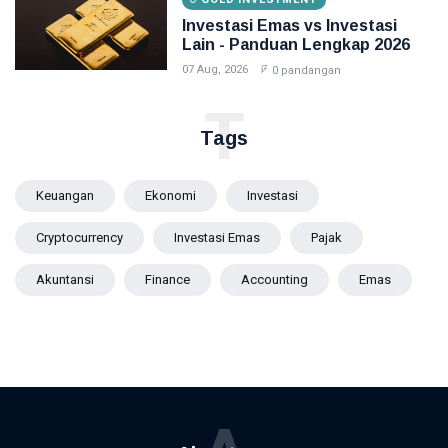
Investasi Emas vs Investasi
Lain - Panduan Lengkap 2026
07 Aug, 2026
0 pandangan
T
Tags
Keuangan
Ekonomi
Investasi
Cryptocurrency
Investasi Emas
Pajak
Akuntansi
Finance
Accounting
Emas