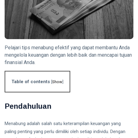
Crypto untuk
Pemula -
08 Aug,
0
Panduan
2026
pandangan
Lengkap 2026
TAX
Pajak untuk
Freelancer
Pelajari tips menabung efektif yang dapat membantu Anda
dan UMKM -
08
0
mengelola keuangan dengan lebih baik dan mencapai tujuan
Panduan
Aug,
pandangan
2026
Lengkap
finansial Anda.
2026
ACCOUNTING
Table of contents
[
Show
]
Dasar-dasar
Akuntansi -
Panduan
08
0
Lengkap
Aug,
pandangan
Pendahuluan
2026
2026
FINANCE
Menabung adalah salah satu keterampilan keuangan yang
Manajemen
paling penting yang perlu dimiliki oleh setiap individu. Dengan
Keuangan