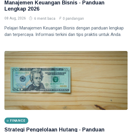
Manajemen Keuangan Bisnis - Panduan
Lengkap 2026
08 Aug, 2026
6 menit baca
0 pandangan
Pelajari Manajemen Keuangan Bisnis dengan panduan lengkap
dan terpercaya. Informasi terkini dan tips praktis untuk Anda.
FINANCE
Strategi Pengelolaan Hutang - Panduan