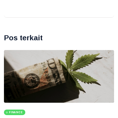
Pos terkait
FINANCE