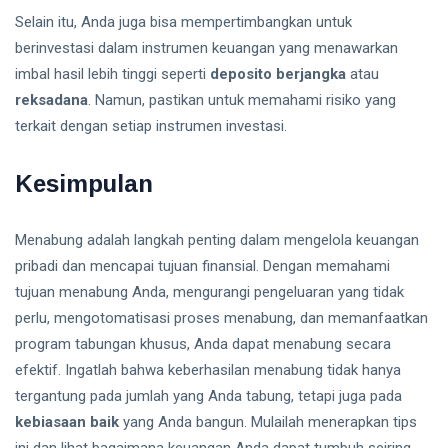
Selain itu, Anda juga bisa mempertimbangkan untuk
berinvestasi dalam instrumen keuangan yang menawarkan
imbal hasil lebih tinggi seperti
deposito berjangka
atau
reksadana
. Namun, pastikan untuk memahami risiko yang
terkait dengan setiap instrumen investasi.
Kesimpulan
Menabung adalah langkah penting dalam mengelola keuangan
pribadi dan mencapai tujuan finansial. Dengan memahami
tujuan menabung Anda, mengurangi pengeluaran yang tidak
perlu, mengotomatisasi proses menabung, dan memanfaatkan
program tabungan khusus, Anda dapat menabung secara
efektif. Ingatlah bahwa keberhasilan menabung tidak hanya
tergantung pada jumlah yang Anda tabung, tetapi juga pada
kebiasaan baik
yang Anda bangun. Mulailah menerapkan tips