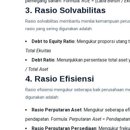
pemegang saham. Formula:
ROE = (Laba Bersih / Ek
3. Rasio Solvabilitas
Rasio solvabilitas membantu menilai kemampuan peru
rasio yang sering digunakan adalah:
Debt to Equity Ratio
: Mengukur proporsi utang 
Total Ekuitas
Debt Ratio
: Menunjukkan persentase total aset 
/ Total Aset
4. Rasio Efisiensi
Rasio efisiensi mengukur seberapa baik perusahaan m
digunakan adalah:
Rasio Perputaran Aset
: Mengukur seberapa ef
pendapatan. Formula:
Perputaran Aset = Pendapatan 
Rasio Perputaran Persediaan
: Mengukur freku