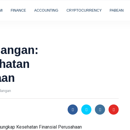
MI
FINANCE
ACCOUNTING
CRYPTOCURRENCY
PABEAN
uangan:
hatan
aan
dangan