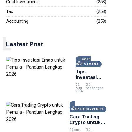
Gold Investment
(258)
Tax
(258)
Accounting
(258)
L
Lastest Post
GOLD
INVESTMENT
Tips
Investasi
Emas untuk
09
0
Pemula -
Aug,
pandangan
2026
Panduan
Lengkap
2026
CRYPTOCURRENCY
Cara Trading
Crypto untuk
Pemula -
09 Aug,
0