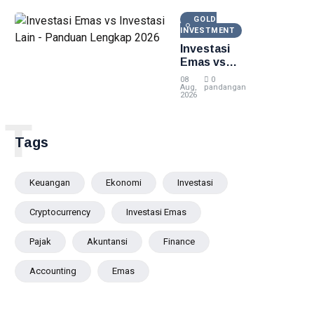
2026
GOLD
INVESTMENT
Investasi
Emas vs
Investasi
08
0
Lain -
Aug,
pandangan
2026
Panduan
Lengkap
T
2026
Tags
Keuangan
Ekonomi
Investasi
Cryptocurrency
Investasi Emas
Pajak
Akuntansi
Finance
Accounting
Emas