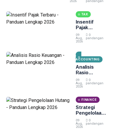
Panduan
2026
pandangan
Lengkap 2026
TAX
Insentif
Pajak
Terbaru -
09
0
Panduan
Aug,
pandangan
2026
Lengkap
2026
ACCOUNTING
Analisis
Rasio
Keuangan -
09
0
Panduan
Aug,
pandangan
2026
Lengkap
2026
FINANCE
Strategi
Pengelolaan
Hutang -
09
0
Panduan
Aug,
pandangan
2026
Lengkap