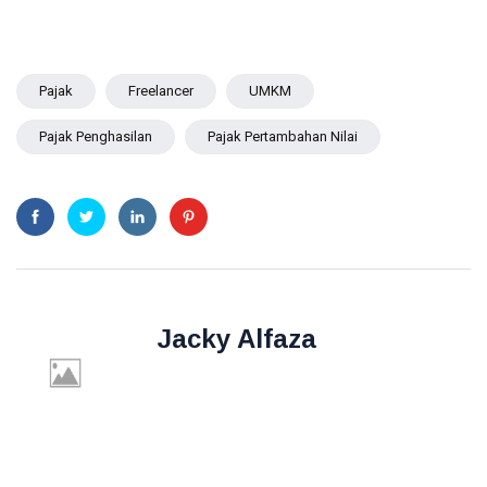
Pajak
Freelancer
UMKM
Pajak Penghasilan
Pajak Pertambahan Nilai
Jacky Alfaza