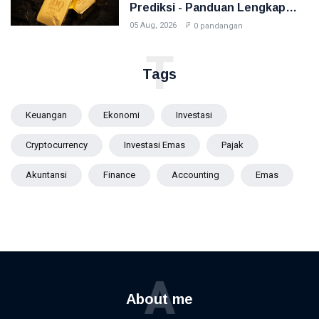
Prediksi - Panduan Lengkap
2026
05 Aug, 2026
0 pandangan
T
Tags
Keuangan
Ekonomi
Investasi
Cryptocurrency
Investasi Emas
Pajak
Akuntansi
Finance
Accounting
Emas
A
About me