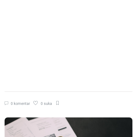
Gold Investment
(255)
Tax
(255)
Accounting
(255)
L
Lastest Post
GOLD
INVESTMENT
Tips
Investasi
Emas untuk
06
0
0 komentar
0 suka
Pemula -
Aug,
pandangan
2026
Panduan
Lengkap
2026
CRYPTOCURRENCY
Regulasi