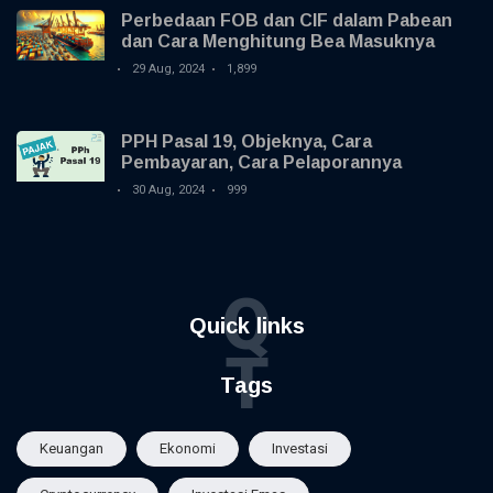
Perbedaan FOB dan CIF dalam Pabean
dan Cara Menghitung Bea Masuknya
29 Aug, 2024
1,899
PPH Pasal 19, Objeknya, Cara
Pembayaran, Cara Pelaporannya
30 Aug, 2024
999
Q
Quick links
T
Tags
Keuangan
Ekonomi
Investasi