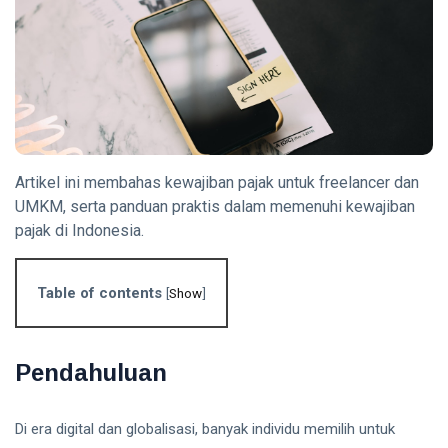
Crypto di
Indonesia -
06 Aug,
0
Panduan
2026
pandangan
Lengkap 2026
TAX
Sanksi
Keterlambatan
Pajak -
06
0
Panduan
Aug,
pandangan
Artikel ini membahas kewajiban pajak untuk freelancer dan
2026
Lengkap 2026
UMKM, serta panduan praktis dalam memenuhi kewajiban
pajak di Indonesia.
ACCOUNTING
Software
Table of contents
[
Show
]
Akuntansi
Modern -
06
0
Panduan
Aug,
pandangan
2026
Lengkap
Pendahuluan
2026
FINANCE
Investasi
Di era digital dan globalisasi, banyak individu memilih untuk
untuk