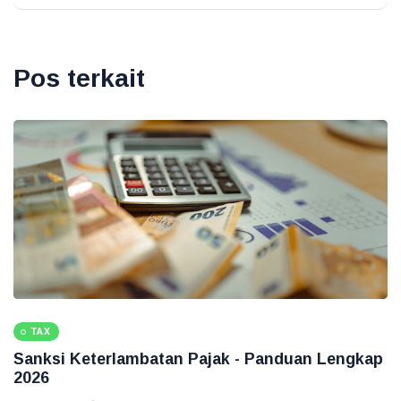
Pos terkait
TAX
Sanksi Keterlambatan Pajak - Panduan Lengkap
2026