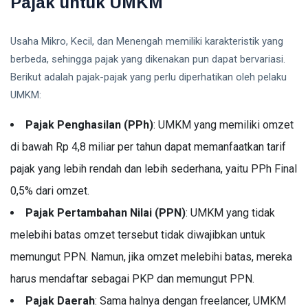
Pajak untuk UMKM
Usaha Mikro, Kecil, dan Menengah memiliki karakteristik yang
berbeda, sehingga pajak yang dikenakan pun dapat bervariasi.
Berikut adalah pajak-pajak yang perlu diperhatikan oleh pelaku
UMKM:
Pajak Penghasilan (PPh)
: UMKM yang memiliki omzet
di bawah Rp 4,8 miliar per tahun dapat memanfaatkan tarif
pajak yang lebih rendah dan lebih sederhana, yaitu PPh Final
0,5% dari omzet.
Pajak Pertambahan Nilai (PPN)
: UMKM yang tidak
melebihi batas omzet tersebut tidak diwajibkan untuk
memungut PPN. Namun, jika omzet melebihi batas, mereka
harus mendaftar sebagai PKP dan memungut PPN.
Pajak Daerah
: Sama halnya dengan freelancer, UMKM