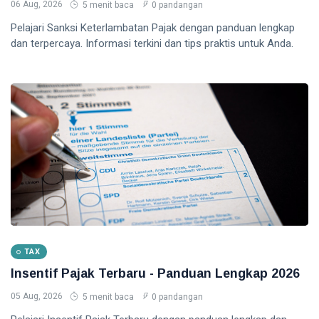
06 Aug, 2026
5 menit baca
0 pandangan
Pelajari Sanksi Keterlambatan Pajak dengan panduan lengkap
dan terpercaya. Informasi terkini dan tips praktis untuk Anda.
TAX
Insentif Pajak Terbaru - Panduan Lengkap 2026
05 Aug, 2026
5 menit baca
0 pandangan