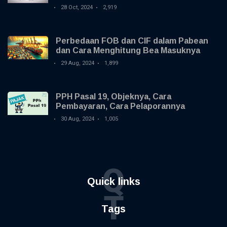
28 Oct, 2024
2,919
Perbedaan FOB dan CIF dalam Pabean
dan Cara Menghitung Bea Masuknya
29 Aug, 2024
1,899
PPH Pasal 19, Objeknya, Cara
Pembayaran, Cara Pelaporannya
30 Aug, 2024
1,005
Q
Quick links
T
Tags