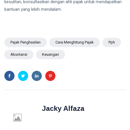
kesulitan, konsultasikan dengan ahli pajak untuk mendapatkan
bantuan yang lebih mendalam.
Pajak Penghasilan
Cara Menghitung Pajak
Pph
Akuntansi
Keuangan
Jacky Alfaza