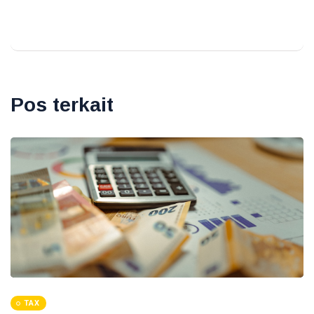
Pos terkait
TAX