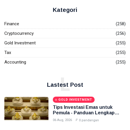
Kategori
Finance
(258)
Cryptocurrency
(256)
Gold Investment
(255)
Tax
(255)
Accounting
(255)
L
Lastest Post
GOLD INVESTMENT
Tips Investasi Emas untuk
Pemula - Panduan Lengkap
2026
06 Aug, 2026
0 pandangan