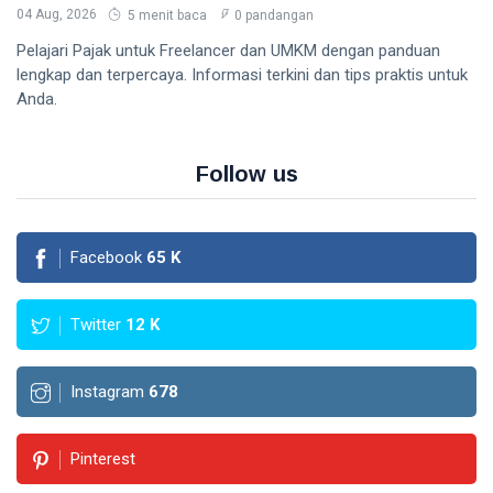
04 Aug, 2026
5 menit baca
0 pandangan
Pelajari Pajak untuk Freelancer dan UMKM dengan panduan
lengkap dan terpercaya. Informasi terkini dan tips praktis untuk
Anda.
Follow us
Facebook
65
K
Twitter
12
K
Instagram
678
Pinterest