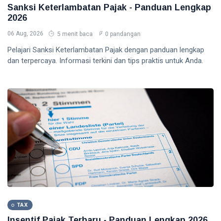
Sanksi Keterlambatan Pajak - Panduan Lengkap
2026
06 Aug, 2026
5 menit baca
0 pandangan
Pelajari Sanksi Keterlambatan Pajak dengan panduan lengkap
dan terpercaya. Informasi terkini dan tips praktis untuk Anda.
TAX
Insentif Pajak Terbaru - Panduan Lengkap 2026