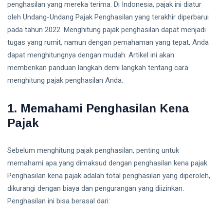
Pemula -
penghasilan yang mereka terima. Di Indonesia, pajak ini diatur
06
0
Panduan
Aug,
pandangan
2026
oleh Undang-Undang Pajak Penghasilan yang terakhir diperbarui
Lengkap
2026
pada tahun 2022. Menghitung pajak penghasilan dapat menjadi
GOLD
tugas yang rumit, namun dengan pemahaman yang tepat, Anda
INVESTMENT
dapat menghitungnya dengan mudah. Artikel ini akan
Harga Emas
Hari Ini dan
memberikan panduan langkah demi langkah tentang cara
Prediksi -
05
menghitung pajak penghasilan Anda.
0
Panduan
Aug,
pandangan
2026
Lengkap
2026
1. Memahami Penghasilan Kena
T
Pajak
Tags
Sebelum menghitung pajak penghasilan, penting untuk
Keuangan
memahami apa yang dimaksud dengan penghasilan kena pajak.
Ekonomi
Penghasilan kena pajak adalah total penghasilan yang diperoleh,
dikurangi dengan biaya dan pengurangan yang diizinkan.
Investasi
Penghasilan ini bisa berasal dari:
Cryptocurrency