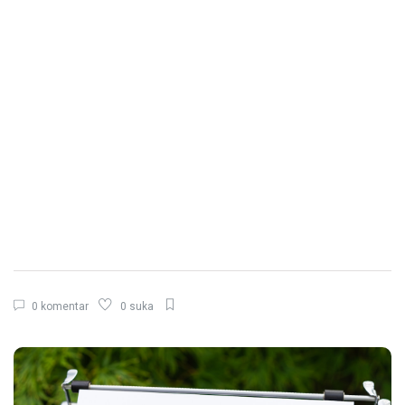
Gold Investment
(255)
Tax
(255)
Accounting
(255)
L
Lastest Post
GOLD
INVESTMENT
Tips
Investasi
Emas untuk
06
0
0 komentar
0 suka
Pemula -
Aug,
pandangan
2026
Panduan
Lengkap
2026
CRYPTOCURRENCY
Regulasi