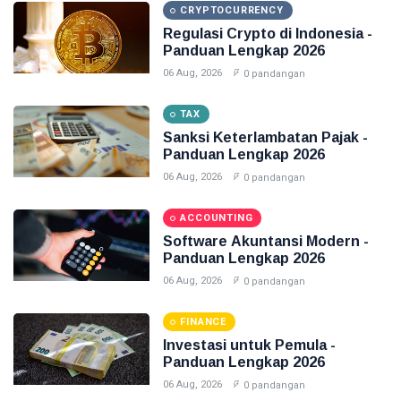
CRYPTOCURRENCY
Regulasi Crypto di Indonesia -
Panduan Lengkap 2026
06 Aug, 2026
0 pandangan
TAX
Sanksi Keterlambatan Pajak -
Panduan Lengkap 2026
06 Aug, 2026
0 pandangan
ACCOUNTING
Software Akuntansi Modern -
Panduan Lengkap 2026
06 Aug, 2026
0 pandangan
FINANCE
Investasi untuk Pemula -
Panduan Lengkap 2026
06 Aug, 2026
0 pandangan