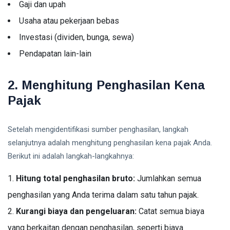
Gaji dan upah
Investasi Emas
Usaha atau pekerjaan bebas
Investasi (dividen, bunga, sewa)
Pajak
Pendapatan lain-lain
Akuntansi
Finance
2. Menghitung Penghasilan Kena
Pajak
Accounting
Emas
Setelah mengidentifikasi sumber penghasilan, langkah
selanjutnya adalah menghitung penghasilan kena pajak Anda.
Berikut ini adalah langkah-langkahnya:
Hitung total penghasilan bruto:
Jumlahkan semua
penghasilan yang Anda terima dalam satu tahun pajak.
Kurangi biaya dan pengeluaran:
Catat semua biaya
yang berkaitan dengan penghasilan, seperti biaya